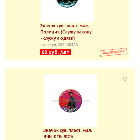
Значок сув. пласт. мал.
Полиция (Служу закону
- служу людям!)
артикул: 28740044А
60 руб. /шт
Значок сув. пласт. мал.
ВЧК-КГБ-ФСБ