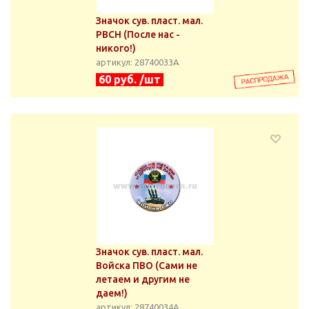
Значок сув. пласт. мал.
РВСН (После нас -
никого!)
артикул: 28740033А
60 руб. /шт
Значок сув. пласт. мал.
Войска ПВО (Сами не
летаем и другим не
даем!)
артикул: 28740034А