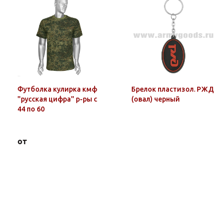
Футболка кулирка кмф
Брелок пластизол. РЖД
"русская цифра" р-ры с
(овал) черный
44 по 60
от