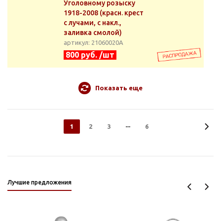
Уголовному розыску
1918-2008 (красн. крест
с лучами, с накл.,
заливка смолой)
артикул: 21060020А
800 руб. /шт
Показать еще
1
2
3
6
Лучшие предложения