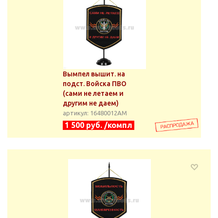
Вымпел вышит. на
подст. Войска ПВО
(сами не летаем и
другим не даем)
артикул: 16480012АМ
1 500 руб. /компл