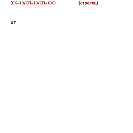
(СК-10/СП-10/СП-10С)
(стрелец)
от