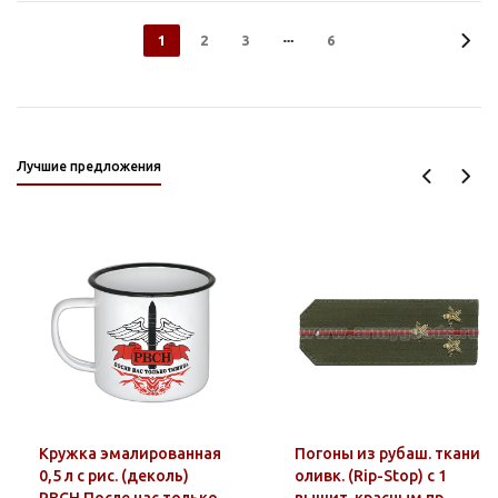
1
2
3
6
Лучшие предложения
Кружка эмалированная
Погоны из рубаш. ткани
0,5 л с рис. (деколь)
оливк. (Rip-Stop) c 1