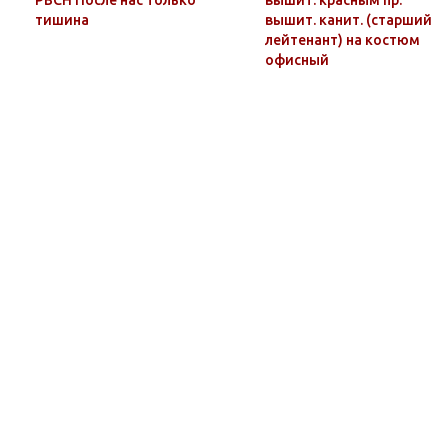
РВСН После нас только
вышит. красным пр.
тишина
вышит. канит. (старший
лейтенант) на костюм
офисный