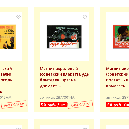
етский
Магнит акриловый
Магнит ак
тели!
(советский плакат) Будь
(советский
коголь
бдителен! Враг не
Болтать - в
дремлет…
помогать!
ь
0013АМ
артикул: 28770014А
артикул: 28
50 руб. /шт
50 руб. /