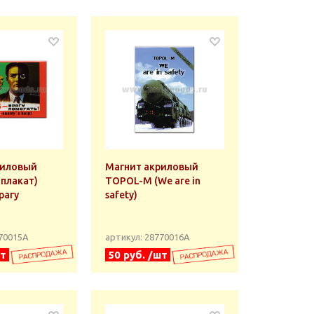
риловый
Магнит акриловый
 плакат)
TOPOL-M (We are in
рагу
safety)
770015А
артикул: 28770016А
шт
50 руб. /шт