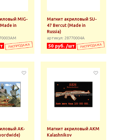
риловый MIG-
Магнит акриловый SU-
(Made in
47 Bercut (Made in
Russia)
770003АМ
артикул: 28770004А
шт
50 руб. /шт
иловый AK-
Магнит акриловый AKM
wordwide)
Kalashnikov