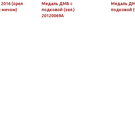
2016 (орел
Медаль ДМБ с
Медаль ДМ
и мечом)
подковой (зел.)
подковой (
20120069А