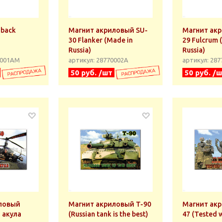
Магнит акриловый SU-
Магнит ак
30 Flanker (Made in
29 Fulcrum 
Russia)
Russia)
0001АМ
артикул: 28770002А
артикул: 28
50 руб. /шт
50 руб. /
ловый
Магнит акриловый T-90
Магнит акр
 акула
(Russian tank is the best)
47 (Tested 