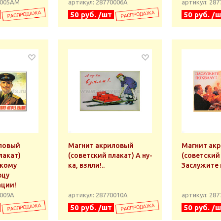
0005АМ
артикул: 28770006А
артикул: 28
50 руб. /шт
50 руб. /
ловый
Магнит акриловый
Магнит ак
лакат)
(советский плакат) А ну-
(советский
скому
ка, взяли!..
Заслужите 
рцу
ации!
0009А
артикул: 28770010А
артикул: 28
50 руб. /шт
50 руб. /