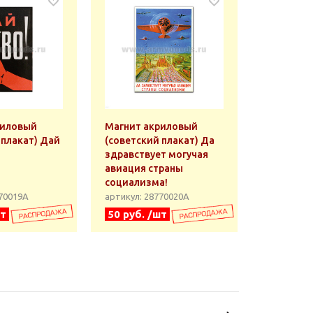
риловый
Магнит акриловый
 плакат) Дай
(советский плакат) Да
здравствует могучая
авиация страны
социализма!
770019А
артикул: 28770020А
шт
50 руб. /шт