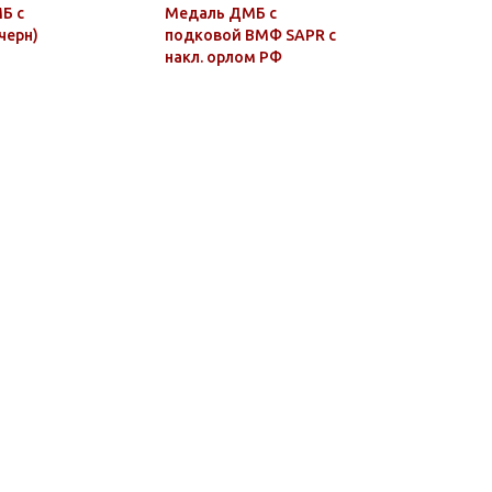
Б с
Медаль ДМБ с
Медаль Д
черн)
подковой ВМФ SAPR с
подковой 
накл. орлом РФ
Стальной 
орлом РА