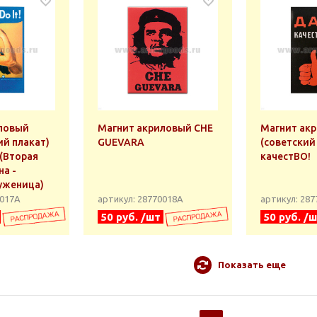
ловый
Магнит акриловый CHE
Магнит ак
ий плакат)
GUEVARA
(советский
 (Вторая
качестВО!
а -
уженица)
0017А
артикул: 28770018А
артикул: 28
50 руб. /шт
50 руб. /
Показать еще