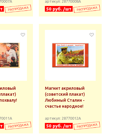
770007А
артикул: 28770008А
шт
50 руб. /шт
риловый
Магнит акриловый
 плакат)
(советский плакат)
похвалу!
Любимый Сталин -
счастье народное!
770011А
артикул: 28770012А
шт
50 руб. /шт