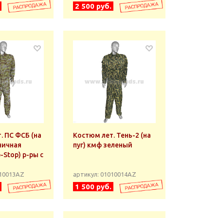
2 500 руб.
. ПС ФСБ (на
Костюм лет. Тень-2 (на
аничная
пуг) кмф зеленый
p) р-ры с
010013АZ
артикул: 01010014АZ
1 500 руб.