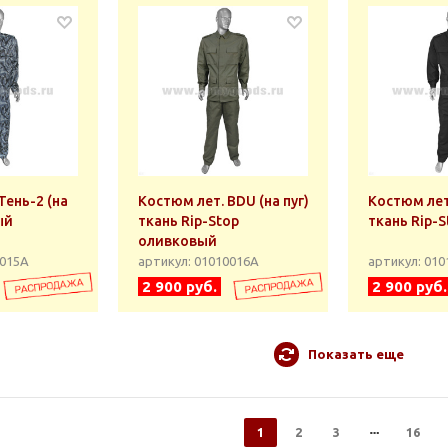
Тень-2 (на
Костюм лет. BDU (на пуг)
Костюм лет.
ый
ткань Rip-Stop
ткань Rip-
оливковый
0015А
артикул: 01010016А
артикул: 01
2 900 руб.
2 900 руб.
Показать еще
1
2
3
16