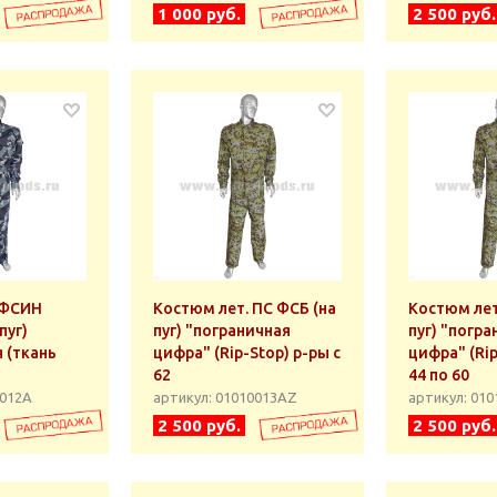
1 000 руб.
2 500 руб.
 ФСИН
Костюм лет. ПС ФСБ (на
Костюм лет
пуг)
пуг) "пограничная
пуг) "погр
я (ткань
цифра" (Rip-Stop) р-ры с
цифра" (Rip-Sto
62
44 по 60
0012А
артикул: 01010013АZ
артикул: 01
2 500 руб.
2 500 руб.