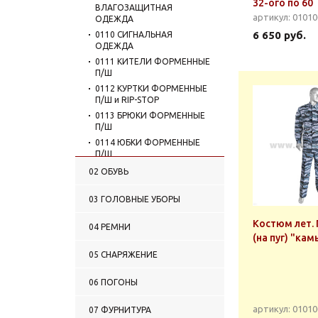
32-ого по 60
ВЛАГОЗАЩИТНАЯ
артикул: 0101
ОДЕЖДА
6 650 руб.
0110 СИГНАЛЬНАЯ
ОДЕЖДА
0111 КИТЕЛИ ФОРМЕННЫЕ
П/Ш
0112 КУРТКИ ФОРМЕННЫЕ
П/Ш и RIP-STOP
0113 БРЮКИ ФОРМЕННЫЕ
П/Ш
0114 ЮБКИ ФОРМЕННЫЕ
П/Ш
0115 КОСТЮМЫ
02 ОБУВЬ
ФОРМЕННЫЕ П/Ш
0116 ПЛАТЬЯ ФОРМЕННЫЕ
03 ГОЛОВНЫЕ УБОРЫ
0117 ОДЕЖДА ДЛЯ
Костюм лет.
РЕКОНСТРУКЦИЙ И
04 РЕМНИ
ПРАЗДНИКОВ
(на пуг) "ка
0118 ФОРМЕНКИ
05 СНАРЯЖЕНИЕ
(ФЛАНКИ) МОРСКИЕ
0119 РУБАШКИ МУЖСКИЕ
06 ПОГОНЫ
0120 РУБАШКИ ЖЕНСКИЕ
0121 ГАЛСТУКИ-РЕГАТЫ
артикул: 0101
07 ФУРНИТУРА