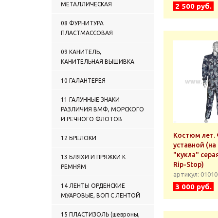
ПРОСТЫЕ
МЕТАЛЛИЧЕСКАЯ
2 500 руб.
0122 ГАЛСТУКИ-РЕГАТЫ
ВЫШИТЫЕ
08 ФУРНИТУРА
0123 ГАЛСТУКИ-
ПЛАСТМАССОВАЯ
САМОВЯЗЫ ФОРМЕННЫЕ
ПРОСТЫЕ
09 КАНИТЕЛЬ,
0124 ГАЛСТУКИ-
КАНИТЕЛЬНАЯ ВЫШИВКА
САМОВЯЗЫ ФОРМЕННЫЕ С
ВЫШИВКОЙ
10 ГАЛАНТЕРЕЯ
0125 ГАЛСТУКИ ЖЕНСКИЕ
0126 ПРОЧИЕ ГАЛСТУКИ
11 ГАЛУННЫЕ ЗНАКИ
0127 ГЮЙСЫ
РАЗЛИЧИЯ ВМФ, МОРСКОГО
0128 БЕЛЬЕ ЛЕТНЕЕ
И РЕЧНОГО ФЛОТОВ
0129 ТРУСЫ
Костюм лет.
0130 БЕЛЬЕ ЖЕНСКОЕ
12 БРЕЛОКИ
уставной (на 
0131 МАЙКИ
"кукла" сера
КАМУФЛИРОВАННЫЕ и
13 БЛЯХИ И ПРЯЖКИ К
ОДНОТОННЫЕ
Rip-Stop)
РЕМНЯМ
0132 МАЙКИ-ТЕЛЬНЯШКИ
артикул: 0101
0133 ТЕЛЬНЯШКИ ЛЕТНИЕ
14 ЛЕНТЫ ОРДЕНСКИЕ
3 000 руб.
0134 ФУФАЙКИ ЛЕТНИЕ
МУАРОВЫЕ, ВОП С ЛЕНТОЙ
0135 ФУТБОЛКИ и
РУБАШКИ ПОЛО
15 ПЛАСТИЗОЛЬ (шевроны,