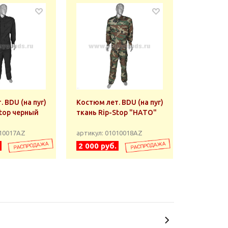
 BDU (на пуг)
Костюм лет. BDU (на пуг)
Stop черный
ткань Rip-Stop "НАТО"
010017АZ
артикул: 01010018АZ
2 000 руб.