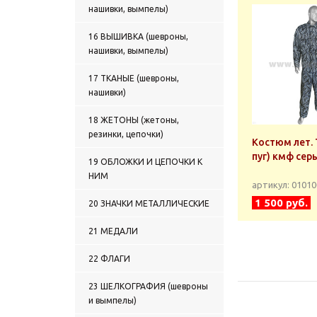
нашивки, вымпелы)
0136 ТРУСЫ С ВЫШИТЫМ
РИСУНКОМ
0137 МАЙКИ С РИСУНКОМ,
16 ВЫШИВКА (шевроны,
НАНЕСЕННЫМ КРАСКОЙ
нашивки, вымпелы)
0138 МАЙКИ-ТЕЛЬНЯШКИ
С ВЫШИТЫМ РИСУНКОМ
17 ТКАНЫЕ (шевроны,
0139 ФУТБОЛКИ С
нашивки)
НАДПИСЬЮ КРАСКОЙ
0140 ФУТБОЛКИ С
18 ЖЕТОНЫ (жетоны,
ПОЛНОЦВЕТНЫМ
резинки, цепочки)
ИЗОБРАЖЕНИЕМ,
Костюм лет. 
НАНЕСЕННЫМ КРАСКОЙ
пуг) кмф сер
19 ОБЛОЖКИ И ЦЕПОЧКИ К
0141 ФУТБОЛКИ С
НИМ
ВЫШИВКОЙ НА ГРУДИ
артикул: 0101
0142 ФУТБОЛКИ С
1 500 руб.
20 ЗНАЧКИ МЕТАЛЛИЧЕСКИЕ
ВЫШИВКОЙ НА ГРУДИ и НА
СПИНЕ
21 МЕДАЛИ
0143 БЕЛЬЕ ЗИМНЕЕ
0144 ТЕРМОБЕЛЬЕ
22 ФЛАГИ
0145 ТЕЛЬНЯШКИ ЗИМНИЕ
0146 ФУФАЙКИ ЗИМНИЕ
23 ШЕЛКОГРАФИЯ (шевроны
0147 СВИТЕРЫ, ЖИЛЕТЫ
и вымпелы)
ВЯЗАНЫЕ