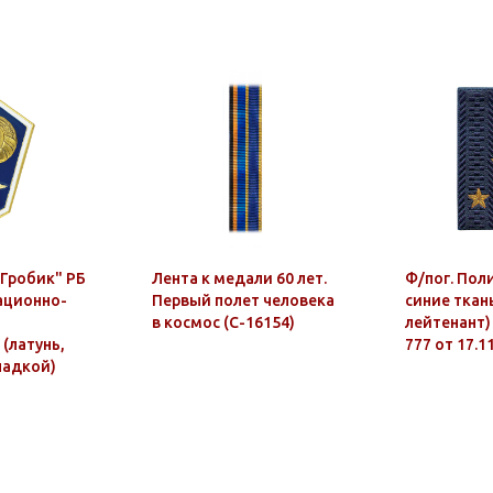
"Гробик" РБ
Лента к медали 60 лет.
Ф/пог. Пол
ационно-
Первый полет человека
синие тканы
в космос (С-16154)
лейтенант)
(латунь,
777 от 17.1
кладкой)