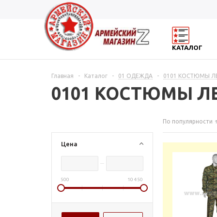
КАТАЛОГ
Главная
-
Каталог
-
01 ОДЕЖДА
-
0101 КОСТЮМЫ Л
0101 КОСТЮМЫ Л
По популярности
Цена
500
10 450