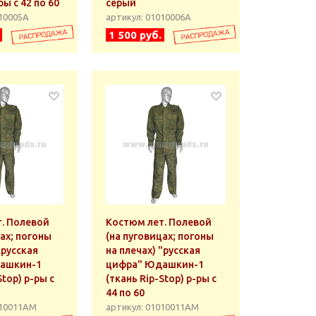
ы с 42 по 60
серый
010005А
артикул: 01010006А
1 500 руб.
. Полевой
Костюм лет. Полевой
цах; погоны
(на пуговицах; погоны
"русская
на плечах) "русская
ашкин-1
цифра" Юдашкин-1
Stop) р-ры с
(ткань Rip-Stop) р-ры с
44 по 60
010011АМ
артикул: 01010011АМ