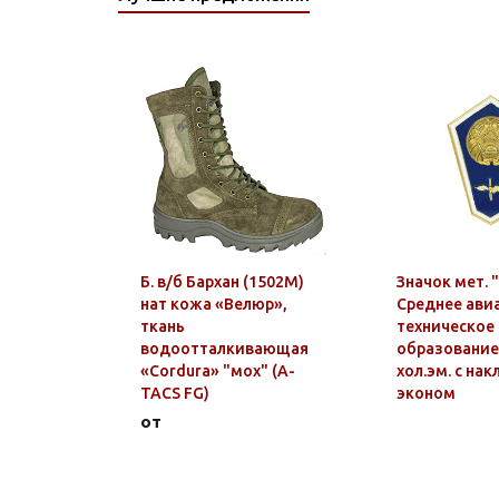
0163 ТОЛСТОВКИ
0164 ОДЕЖДА
КОЛЛЕКЦИИ "АТАКА"
0165 ТЕЛЬНЯШКИ С
ВЫШИТЫМ РИСУНКОМ
Б. в/б Бархан (1502М)
Значок мет. 
нат кожа «Велюр»,
Среднее ави
ткань
техническое
водоотталкивающая
образование 
«Cоrdura» "мох" (A-
хол.эм. с на
TACS FG)
эконом
от