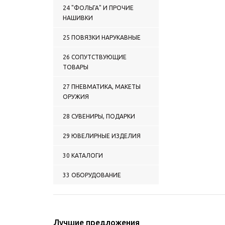
0148 ОДЕЖДА
24 "ФОЛЬГА" И ПРОЧИЕ
СПОРТИВНАЯ
НАШИВКИ
0149 ФЛИСОВАЯ ОДЕЖДА
0150 ПРОЧАЯ ОДЕЖДА
25 ПОВЯЗКИ НАРУКАВНЫЕ
0151 ШАРФЫ (КАШНЕ) П/Ш
УСТАВНЫЕ
26 СОПУТСТВУЮЩИЕ
0152 ШАРФЫ ПРОЧИЕ
ТОВАРЫ
0153 ШАРФЫ СУВЕНИРНЫЕ
П/Ш
27 ПНЕВМАТИКА, МАКЕТЫ
0154 ШАРФЫ СУВЕНИРНЫЕ
ОРУЖИЯ
(ШЕЛК ПОЛИЭФИРНЫЙ)
0155 НОСКИ
28 СУВЕНИРЫ, ПОДАРКИ
0156 ПОДТЯЖКИ
0157 ПЕРЧАТКИ КОЖАНЫЕ
29 ЮВЕЛИРНЫЕ ИЗДЕЛИЯ
0158 ПЕРЧАТКИ КОЖАНЫЕ
С ОБРЕЗАННЫМИ
30 КАТАЛОГИ
ПАЛЬЦАМИ
0159 РУКАВИЦЫ КОЖАНЫЕ
33 ОБОРУДОВАНИЕ
0160 ПЕРЧАТКИ ПРОЧИЕ
0161 РУКАВИЦЫ ПРОЧИЕ
0162 ОДЕЖДА:
СОПУТСТВУЮЩИЕ
Лучшие предложения
ТОВАРЫ