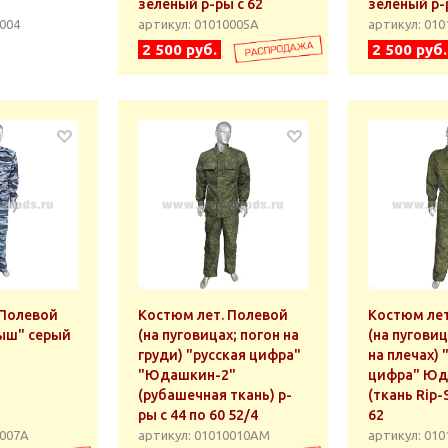
зеленый р-ры с 62
зеленый р-р
0004
артикул: 01010005А
артикул: 01
2 500 руб.
2 500 руб.
 Полевой
Костюм лет. Полевой
Костюм лет
мыш" серый
(на пуговицах; погон на
(на пугови
груди) "русская цифра"
на плечах) 
"Юдашкин-2"
цифра" Юд
(рубашечная ткань) р-
(ткань Rip-
ры с 44 по 60 52/4
62
0007А
артикул: 01010010АМ
артикул: 01