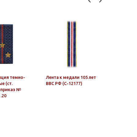
иция темно-
Лента к медали 105 лет
Значок ме
е (ст.
ВВС РФ (С-12177)
разведке
 приказ №
1.20