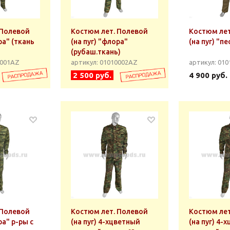
 Полевой
Костюм лет. Полевой
Костюм лет
ра" (ткань
(на пуг) "флора"
(на пуг) "п
(рубаш.ткань)
0001АZ
артикул: 01010002АZ
артикул: 010
2 500 руб.
4 900 руб.
 Полевой
Костюм лет. Полевой
Костюм лет
ра" р-ры с
(на пуг) 4-хцветный
(на пуг) 4-