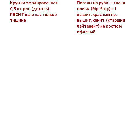
Кружка эмалированная
Погоны из рубаш. ткани
0,5 л с рис. (деколь)
оливк. (Rip-Stop) c 1
РВСН После нас только
вышит. красным пр.
тишина
вышит. канит. (старший
лейтенант) на костюм
офисный