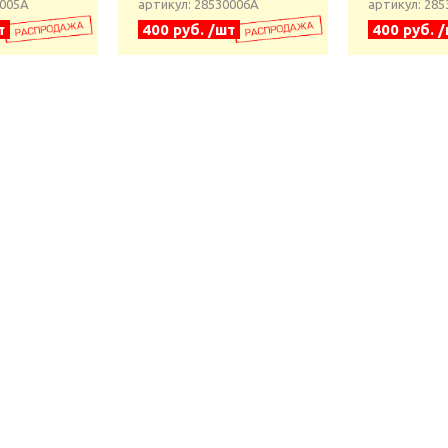
0005А
артикул: 28530006А
артикул: 28
т
400 руб. /шт
400 руб. 