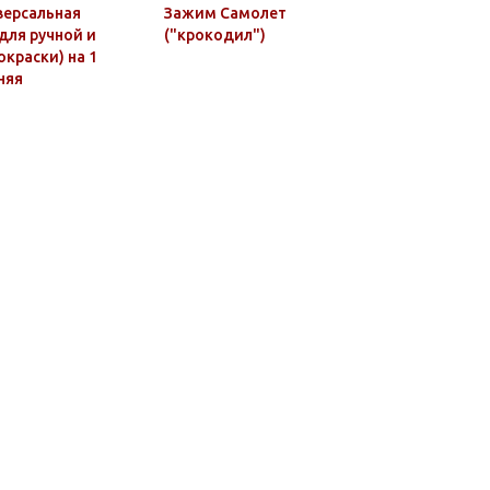
версальная
Зажим Самолет
Лента к 
для ручной и
("крокодил")
разминир
краски) на 1
(Росгвард
няя