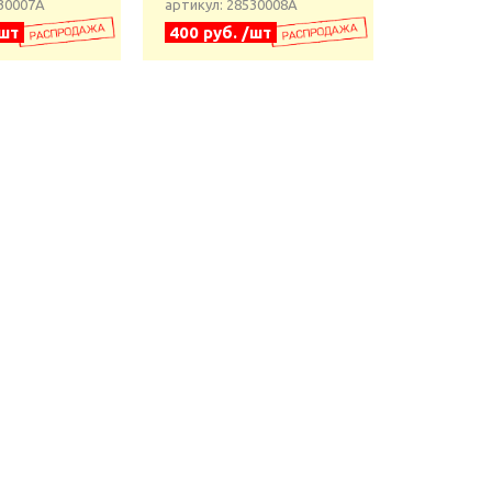
530007А
артикул: 28530008А
/шт
400 руб. /шт