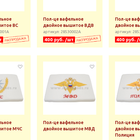
льное
Пол-це вафельное
Пол-це ва
итое ВС
двойное вышитое ВДВ
двойное в
0001А
артикул: 28530002А
артикул: 28
т
400 руб. /шт
400 руб. 
льное
Пол-це вафельное
Пол-це ва
шитое МЧС
двойное вышитое МВД
двойное в
Полиция