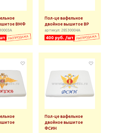
фельное
Пол-це вафельное
ышитое ВМФ
двойное вышитое ВР
530003А
артикул: 28530004А
/шт
400 руб. /шт
фельное
Пол-це вафельное
ышитое
двойное вышитое
ФСИН