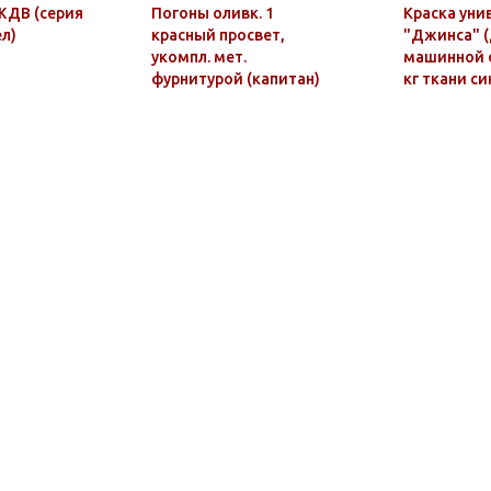
ЖДВ (серия
Погоны оливк. 1
Краска уни
ел)
красный просвет,
"Джинса" (
укомпл. мет.
машинной о
фурнитурой (капитан)
кг ткани си
пластик