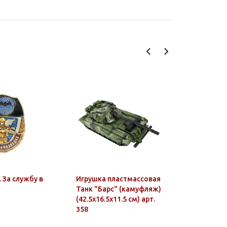
 За службу в
Игрушка пластмассовая
Кружка э
Танк "Барс" (камуфляж)
0,5 л с ри
(42.5x16.5x11.5 см) арт.
это, извин
358
(волк)