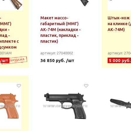
-
Макет массо-
Штык-нож 
(ММГ)
габаритный (ММГ)
на клинке 
дки -
АК-74М (накладки -
АК-74М)
лад -
пластик, приклад -
мплекте с
пластик)
дсумком
0001АМ
артикул: 27040002
артикул: 27
 /шт
36 850 руб. /шт
5 000 руб