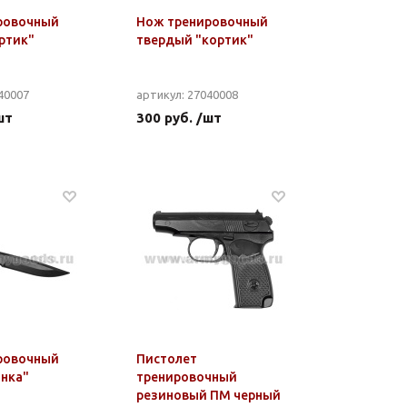
ровочный
Нож тренировочный
ртик"
твердый "кортик"
40007
артикул: 27040008
шт
300 руб. /шт
ровочный
Пистолет
нка"
тренировочный
резиновый ПМ черный