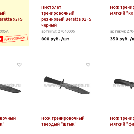
Пистолет
Нож трени
ный
тренировочный
мягкий "ко
retta 92FS
резиновый Beretta 92FS
черный
0005А
артикул: 27040006
артикул: 270
т
800 руб. /шт
350 руб. /
овочный
Нож тренировочный
Нож трени
к"
твердый "штык"
мягкий "фи