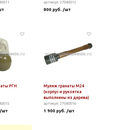
40011
артикул: 27040012
шт
800 руб. /шт
наты РГН
Муляж гранаты М24
(корпус и рукоятка
выполнены из дерева)
40015
артикул: 27040016
 /шт
1 900 руб. /шт