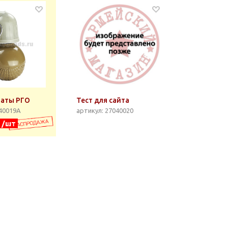
наты РГО
Тест для сайта
040019А
артикул: 27040020
. /шт