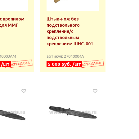
с пропилом
Штык-нож без
(для ММГ
подствольного
крепления/с
подствольным
креплением ШНС-001
040003АМ
артикул: 27040004А
. /шт
5 000 руб. /шт