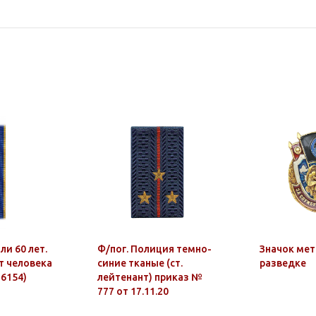
ли 60 лет.
Ф/пог. Полиция темно-
Значок мет.
т человека
синие тканые (ст.
разведке
16154)
лейтенант) приказ №
777 от 17.11.20