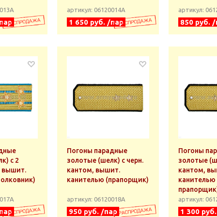
0013А
артикул: 06120014А
артикул: 06
/пар
1 650 руб. /пар
850 руб. 
дные
Погоны парадные
Погоны па
к) с 2
золотые (шелк) с черн.
золотые (ше
, вышит.
кантом, вышит.
кантом, вы
полковник)
канителью (прапорщик)
канителью 
прапорщик
0017А
артикул: 06120018А
артикул: 06
/пар
950 руб. /пар
1 300 руб.