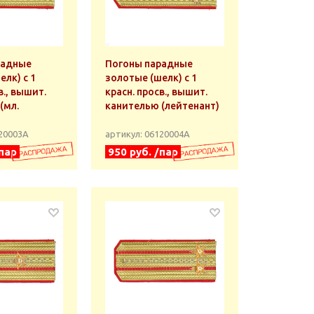
радные
Погоны парадные
елк) с 1
золотые (шелк) с 1
в., вышит.
красн. просв., вышит.
(мл.
канителью (лейтенант)
120003А
артикул: 06120004А
/пар
950 руб. /пар