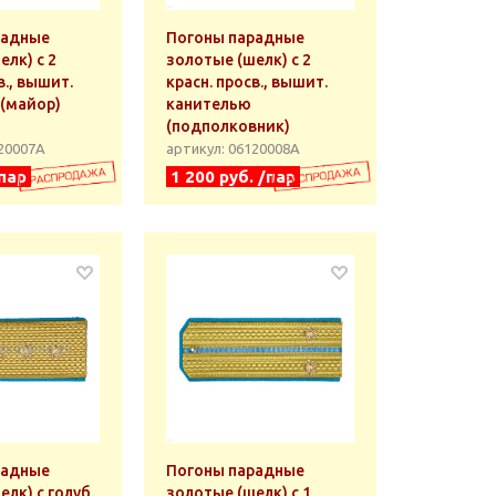
радные
Погоны парадные
елк) с 2
золотые (шелк) с 2
в., вышит.
красн. просв., вышит.
(майор)
канителью
(подполковник)
120007А
артикул: 06120008А
/пар
1 200 руб. /пар
радные
Погоны парадные
лк) с голуб.
золотые (шелк) с 1