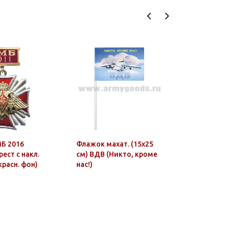
Б 2016
Флажок махат. (15х25
Медаль П
ест с накл.
см) ВДВ (Никто, кроме
застава 
красн. фон)
нас!)
ПО