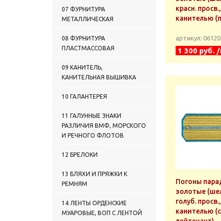
0612 ПОГОНЫ ПАРАДНЫЕ
красн. просв.
07 ФУРНИТУРА
ШЕЛКОВЫЕ (УСТАВНЫЕ) С
канителью (
МЕТАЛЛИЧЕСКАЯ
ВЫШИВКОЙ КАНИТЕЛЬЮ
0613 ПОГОНЫ ЛЕТНИЕ ИЗ
артикул: 0612
08 ФУРНИТУРА
РУБАШЕЧНОЙ ТКАНИ С
ПЛАСТМАССОВАЯ
ВЫШИВКОЙ КАНИТЕЛЬЮ
1 300 руб. 
0614 ПОГОНЫ
09 КАНИТЕЛЬ,
ГЕНЕРАЛЬСКИЕ
КАНИТЕЛЬНАЯ ВЫШИВКА
0615 ПОГОНЫ МОРСКОГО
ФЛОТА (ГАЛУН И
ВЫШИТЫЕ
10 ГАЛАНТЕРЕЯ
МЕТАЛЛИЗИРОВАННОЙ
НИТЬЮ)
11 ГАЛУННЫЕ ЗНАКИ
0616 ПОГОНЫ РЕЧНОГО
РАЗЛИЧИЯ ВМФ, МОРСКОГО
ФЛОТА (ГАЛУН)
И РЕЧНОГО ФЛОТОВ
0617 ПОГОНЫ ДМБ
0618 ПОГОНЫ РЖД,
12 БРЕЛОКИ
ГОРЭЛЕКТРОТРАНС
0619 ФАЛЬШПОГОНЫ
13 БЛЯХИ И ПРЯЖКИ К
0620 ПОГОНЫ ПРОЧИЕ
Погоны пара
РЕМНЯМ
золотые (шел
0621 ПОГОНЫ,
УКОМПЛЕКТОВАННЫЕ
голуб. просв.
14 ЛЕНТЫ ОРДЕНСКИЕ
МЕТ. ФУРНИТУРОЙ
канителью (с
МУАРОВЫЕ, ВОП С ЛЕНТОЙ
0622 ПОГОНЫ ЗАКАЗНЫЕ