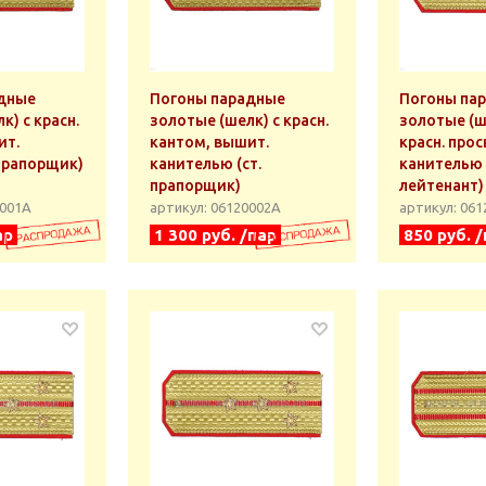
дные
Погоны парадные
Погоны па
к) с красн.
золотые (шелк) с красн.
золотые (ш
ит.
кантом, вышит.
красн. прос
прапорщик)
канителью (ст.
канителью 
прапорщик)
лейтенант)
0001А
артикул: 06120002А
артикул: 06
ар
1 300 руб. /пар
850 руб. 