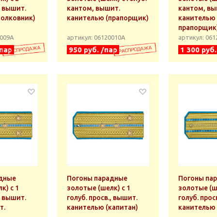
, вышит.
кантом, вышит.
кантом, вы
полковник)
канителью (прапорщик)
канителью 
прапорщик
0009А
артикул: 06120010А
артикул: 06
/пар
950 руб. /пар
1 300 руб.
дные
Погоны парадные
Погоны па
к) с 1
золотые (шелк) с 1
золотые (ш
, вышит.
голуб. просв., вышит.
голуб. прос
т.
канителью (капитан)
канителью 