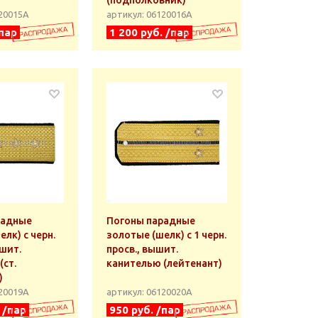
(подполковник)
120015А
артикул: 06120016А
/пар
1 200 руб. /пар
радные
Погоны парадные
лк) с черн.
золотые (шелк) с 1 черн.
шит.
просв., вышит.
(ст.
канителью (лейтенант)
)
120019А
артикул: 06120020А
 /пар
950 руб. /пар