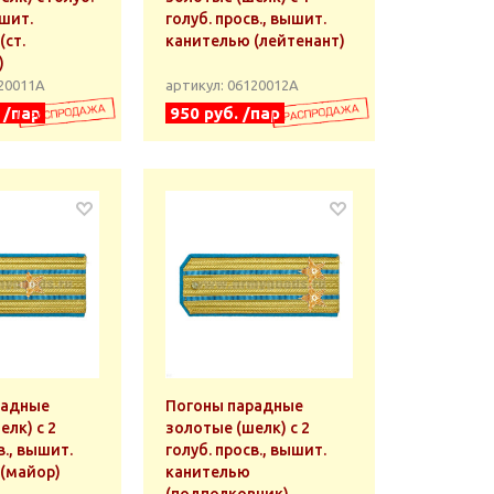
шит.
голуб. просв., вышит.
(ст.
канителью (лейтенант)
)
120011А
артикул: 06120012А
 /пар
950 руб. /пар
радные
Погоны парадные
елк) с 2
золотые (шелк) с 2
в., вышит.
голуб. просв., вышит.
(майор)
канителью