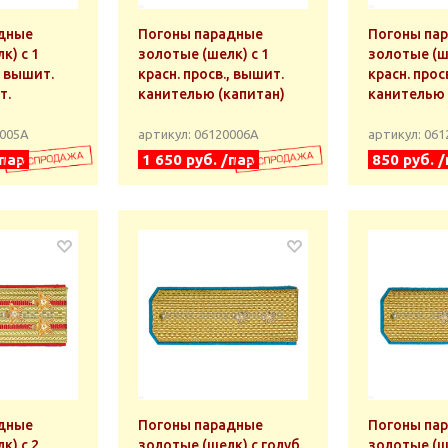
дные
Погоны парадные
Погоны па
к) с 1
золотые (шелк) с 1
золотые (ш
, вышит.
красн. просв., вышит.
красн. прос
т.
канителью (капитан)
канителью 
0005А
артикул: 06120006А
артикул: 06
/пар
1 650 руб. /пар
850 руб. 
дные
Погоны парадные
Погоны па
к) с 2
золотые (шелк) с голуб.
золотые (ше