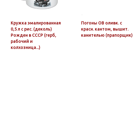
Кружка эмалированная
Погоны ОВ оливк. с
0,5 л с рис. (деколь)
красн. кантом, вышит.
Рожден в СССР (герб,
канителью (прапорщик)
рабочий и
колхозница...)