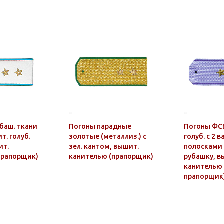
баш. ткани
Погоны парадные
Погоны ФС
т. голуб.
золотые (металлиз.) с
голуб. с 2 ва
ит.
зел. кантом, вышит.
полосками 
прапорщик)
канителью (прапорщик)
рубашку, в
канителью 
прапорщик