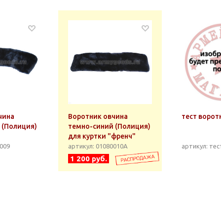
чина
Воротник овчина
тест ворот
 (Полиция)
темно-синий (Полиция)
для куртки "френч"
0009
артикул: 01080010А
артикул: те
1 200 руб.