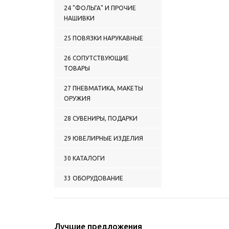
0148 ОДЕЖДА
24 "ФОЛЬГА" И ПРОЧИЕ
СПОРТИВНАЯ
НАШИВКИ
0149 ФЛИСОВАЯ ОДЕЖДА
0150 ПРОЧАЯ ОДЕЖДА
25 ПОВЯЗКИ НАРУКАВНЫЕ
0151 ШАРФЫ (КАШНЕ) П/Ш
УСТАВНЫЕ
26 СОПУТСТВУЮЩИЕ
0152 ШАРФЫ ПРОЧИЕ
ТОВАРЫ
0153 ШАРФЫ СУВЕНИРНЫЕ
П/Ш
27 ПНЕВМАТИКА, МАКЕТЫ
0154 ШАРФЫ СУВЕНИРНЫЕ
ОРУЖИЯ
(ШЕЛК ПОЛИЭФИРНЫЙ)
0155 НОСКИ
28 СУВЕНИРЫ, ПОДАРКИ
0156 ПОДТЯЖКИ
0157 ПЕРЧАТКИ КОЖАНЫЕ
29 ЮВЕЛИРНЫЕ ИЗДЕЛИЯ
0158 ПЕРЧАТКИ КОЖАНЫЕ
С ОБРЕЗАННЫМИ
30 КАТАЛОГИ
ПАЛЬЦАМИ
0159 РУКАВИЦЫ КОЖАНЫЕ
33 ОБОРУДОВАНИЕ
0160 ПЕРЧАТКИ ПРОЧИЕ
0161 РУКАВИЦЫ ПРОЧИЕ
0162 ОДЕЖДА:
СОПУТСТВУЮЩИЕ
Лучшие предложения
ТОВАРЫ