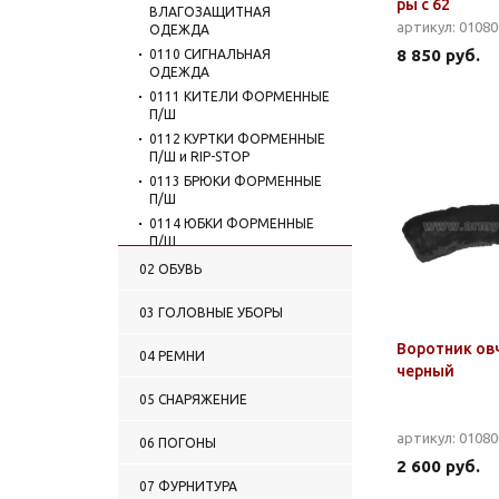
ры с 62
ВЛАГОЗАЩИТНАЯ
артикул: 0108
ОДЕЖДА
8 850 руб.
0110 СИГНАЛЬНАЯ
ОДЕЖДА
0111 КИТЕЛИ ФОРМЕННЫЕ
П/Ш
0112 КУРТКИ ФОРМЕННЫЕ
П/Ш и RIP-STOP
0113 БРЮКИ ФОРМЕННЫЕ
П/Ш
0114 ЮБКИ ФОРМЕННЫЕ
П/Ш
0115 КОСТЮМЫ
02 ОБУВЬ
ФОРМЕННЫЕ П/Ш
0116 ПЛАТЬЯ ФОРМЕННЫЕ
03 ГОЛОВНЫЕ УБОРЫ
0117 ОДЕЖДА ДЛЯ
Воротник ов
РЕКОНСТРУКЦИЙ И
04 РЕМНИ
ПРАЗДНИКОВ
черный
0118 ФОРМЕНКИ
05 СНАРЯЖЕНИЕ
(ФЛАНКИ) МОРСКИЕ
0119 РУБАШКИ МУЖСКИЕ
артикул: 0108
06 ПОГОНЫ
0120 РУБАШКИ ЖЕНСКИЕ
2 600 руб.
0121 ГАЛСТУКИ-РЕГАТЫ
07 ФУРНИТУРА