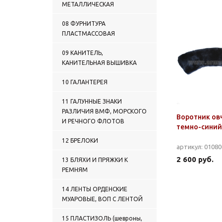
ПРОСТЫЕ
МЕТАЛЛИЧЕСКАЯ
0122 ГАЛСТУКИ-РЕГАТЫ
ВЫШИТЫЕ
08 ФУРНИТУРА
0123 ГАЛСТУКИ-
ПЛАСТМАССОВАЯ
САМОВЯЗЫ ФОРМЕННЫЕ
ПРОСТЫЕ
09 КАНИТЕЛЬ,
0124 ГАЛСТУКИ-
КАНИТЕЛЬНАЯ ВЫШИВКА
САМОВЯЗЫ ФОРМЕННЫЕ С
ВЫШИВКОЙ
10 ГАЛАНТЕРЕЯ
0125 ГАЛСТУКИ ЖЕНСКИЕ
0126 ПРОЧИЕ ГАЛСТУКИ
11 ГАЛУННЫЕ ЗНАКИ
0127 ГЮЙСЫ
РАЗЛИЧИЯ ВМФ, МОРСКОГО
Воротник ов
0128 БЕЛЬЕ ЛЕТНЕЕ
И РЕЧНОГО ФЛОТОВ
темно-синий
0129 ТРУСЫ
0130 БЕЛЬЕ ЖЕНСКОЕ
12 БРЕЛОКИ
артикул: 0108
0131 МАЙКИ
КАМУФЛИРОВАННЫЕ и
2 600 руб.
13 БЛЯХИ И ПРЯЖКИ К
ОДНОТОННЫЕ
РЕМНЯМ
0132 МАЙКИ-ТЕЛЬНЯШКИ
0133 ТЕЛЬНЯШКИ ЛЕТНИЕ
14 ЛЕНТЫ ОРДЕНСКИЕ
0134 ФУФАЙКИ ЛЕТНИЕ
МУАРОВЫЕ, ВОП С ЛЕНТОЙ
0135 ФУТБОЛКИ и
РУБАШКИ ПОЛО
15 ПЛАСТИЗОЛЬ (шевроны,