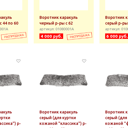
ракуль
Воротник каракуль
Воротник к
с 44 по 60
черный р-ры с 62
серый р-ры 
0001А
артикул: 01080001А
артикул: 01
4 000 руб.
6 000 руб.
ракуль
Воротник каракуль
Воротник к
уртки
серый (для куртки
серый (для
ссика") р-
кожаной "классика") р-
кожаной "ф