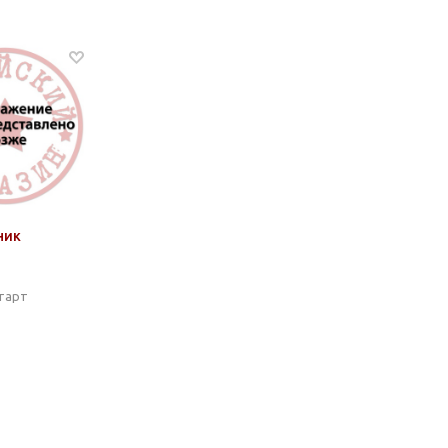
ник
старт