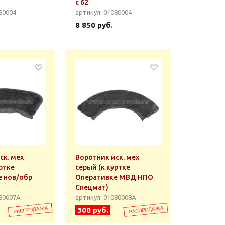
с 62
80004
артикул: 01080004
8 850 руб.
ск. мех
Воротник иск. мех
ртке
серый (к куртке
 нов/обр
Оперативке МВД НПО
Спецмат)
080007А
артикул: 01080008А
300 руб.