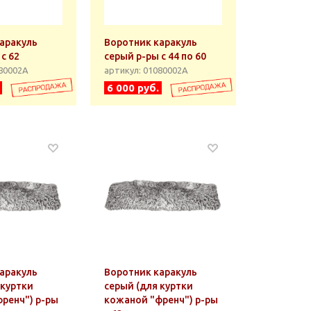
аракуль
Воротник каракуль
с 62
серый р-ры с 44 по 60
080002А
артикул: 01080002А
6 000 руб.
аракуль
Воротник каракуль
 куртки
серый (для куртки
ренч") р-ры
кожаной "френч") р-ры