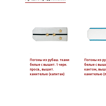
0163 ТОЛСТОВКИ
0164 ОДЕЖДА
КОЛЛЕКЦИИ "АТАКА"
0165 ТЕЛЬНЯШКИ С
ВЫШИТЫМ РИСУНКОМ
Погоны из рубаш. ткани
Погоны из ру
белые с вышит. 1 черн.
белые с выши
просв., вышит.
кантом, выш
канителью (капитан)
канителью (