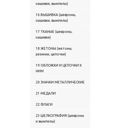
нашивки, вымпелы)
0136 ТРУСЫ С ВЫШИТЫМ
РИСУНКОМ
0137 МАЙКИ С РИСУНКОМ,
16 ВЫШИВКА (шевроны,
НАНЕСЕННЫМ КРАСКОЙ
нашивки, вымпелы)
0138 МАЙКИ-ТЕЛЬНЯШКИ
С ВЫШИТЫМ РИСУНКОМ
17 ТКАНЫЕ (шевроны,
0139 ФУТБОЛКИ С
нашивки)
НАДПИСЬЮ КРАСКОЙ
0140 ФУТБОЛКИ С
18 ЖЕТОНЫ (жетоны,
ПОЛНОЦВЕТНЫМ
резинки, цепочки)
ИЗОБРАЖЕНИЕМ,
НАНЕСЕННЫМ КРАСКОЙ
19 ОБЛОЖКИ И ЦЕПОЧКИ К
0141 ФУТБОЛКИ С
НИМ
ВЫШИВКОЙ НА ГРУДИ
0142 ФУТБОЛКИ С
20 ЗНАЧКИ МЕТАЛЛИЧЕСКИЕ
ВЫШИВКОЙ НА ГРУДИ и НА
СПИНЕ
21 МЕДАЛИ
0143 БЕЛЬЕ ЗИМНЕЕ
0144 ТЕРМОБЕЛЬЕ
22 ФЛАГИ
0145 ТЕЛЬНЯШКИ ЗИМНИЕ
0146 ФУФАЙКИ ЗИМНИЕ
23 ШЕЛКОГРАФИЯ (шевроны
0147 СВИТЕРЫ, ЖИЛЕТЫ
и вымпелы)
ВЯЗАНЫЕ