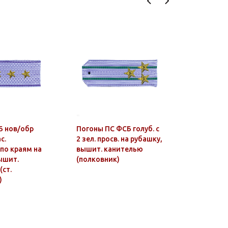
Б нов/обр
Погоны ПС ФСБ голуб. с
Погоны п
с.
2 зел. просв. на рубашку,
золотые (
по краям на
вышит. канителью
просв., в
ышит.
(полковник)
канителью
(ст.
лейтенан
)