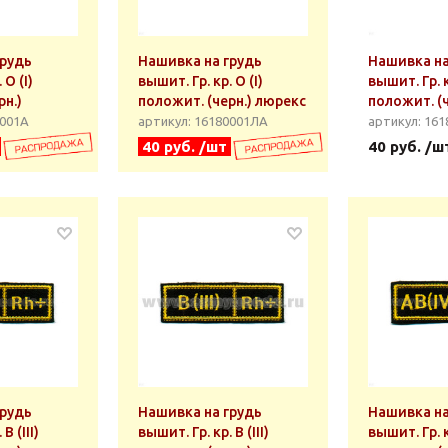
грудь
Нашивка на грудь
Нашивка на
 О (I)
вышит. Гр. кр. О (I)
вышит. Гр. кр
рн.)
положит. (черн.) люрекс
положит. (ч
0001А
артикул: 16180001ЛА
артикул: 161
40 руб. /шт
40 руб. /ш
грудь
Нашивка на грудь
Нашивка на
B (III)
вышит. Гр. кр. B (III)
вышит. Гр. к