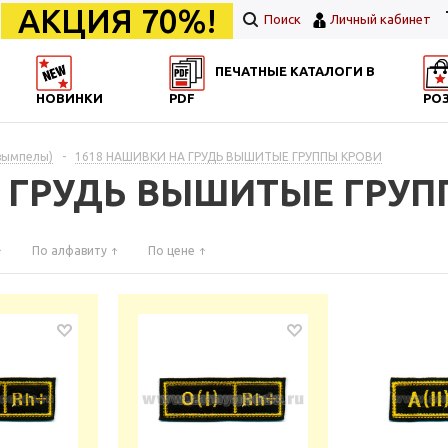
АКЦИЯ 70%!
Поиск
Личный кабинет
ПЕЧАТНЫЕ КАТАЛОГИ В
НОВИНКИ
PDF
РО
вымпелы)
-
1618 НАШИВКИ НА ГРУДЬ ВЫШИТЫЕ ГРУППЫ КРОВИ
А ГРУДЬ ВЫШИТЫЕ ГРУП
По алфавиту
По цене