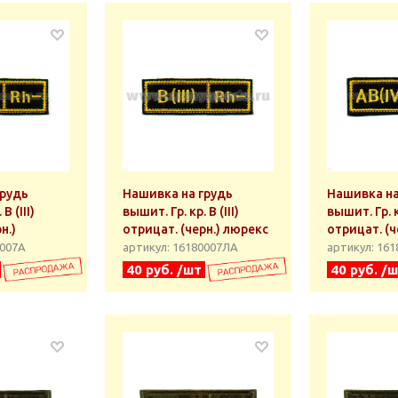
грудь
Нашивка на грудь
Нашивка на
B (III)
вышит. Гр. кр. B (III)
вышит. Гр. к
н.)
отрицат. (черн.) люрекс
отрицат. (ч
0007А
артикул: 16180007ЛА
артикул: 16
40 руб. /шт
40 руб. /