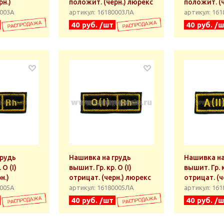
рн.)
положит. (черн.) люрекс
положит. (ч
0003А
артикул: 16180003ЛА
артикул: 16
40 руб. /шт
40 руб. /
грудь
Нашивка на грудь
Нашивка на
 О (I)
вышит. Гр. кр. О (I)
вышит. Гр. кр
н.)
отрицат. (черн.) люрекс
отрицат. (ч
0005А
артикул: 16180005ЛА
артикул: 16
40 руб. /шт
40 руб. /