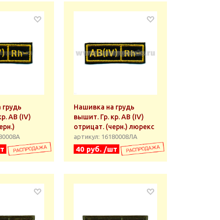
 грудь
Нашивка на грудь
р. AB (IV)
вышит. Гр. кр. AB (IV)
ерн.)
отрицат. (черн.) люрекс
180008А
артикул: 16180008ЛА
шт
40 руб. /шт