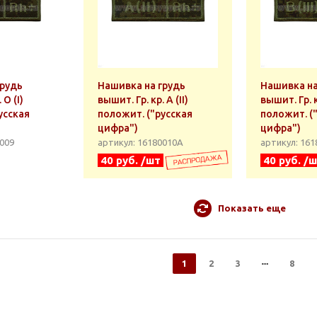
грудь
Нашивка на грудь
Нашивка на
 О (I)
вышит. Гр. кр. А (II)
вышит. Гр. кр
усская
положит. ("русская
положит. (
цифра")
цифра")
0009
артикул: 16180010А
артикул: 16
40 руб. /шт
40 руб. /
Показать еще
1
2
3
8