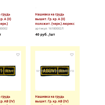
 грудь
Нашивка на грудь
. А (II)
вышит. Гр. кр. А (II)
ерн.)
положит. (черн.) люрекс
80002
артикул: 16180002Л
т
40 руб. /шт
 грудь
Нашивка на грудь
р. AB (IV)
вышит. Гр. кр. AB (IV)