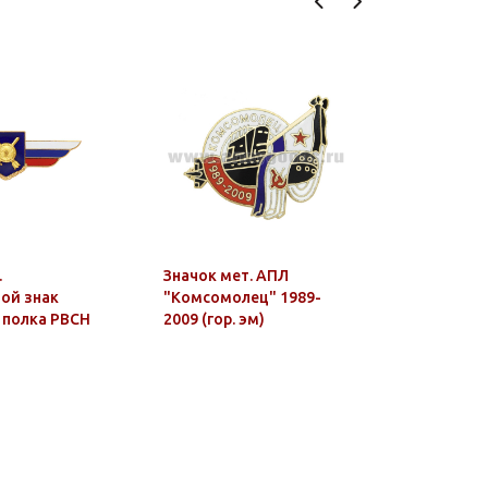
.
Значок мет. АПЛ
Значок ме
ой знак
"Комсомолец" 1989-
парада С
 полка РВСН
2009 (гор. эм)
Петербур
(флажок а
подвеско
"Уренгой