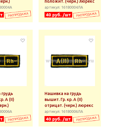
ерн.)
положит. (черн.) люрекс
180004А
артикул: 16180004ЛА
шт
40 руб. /шт
 грудь
Нашивка на грудь
. А (II)
вышит. Гр. кр. А (II)
ерн.)
отрицат. (черн.) люрекс
180006А
артикул: 16180006ЛА
шт
40 руб. /шт