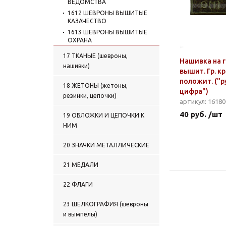
ВЕДОМСТВА
1612 ШЕВРОНЫ ВЫШИТЫЕ
КАЗАЧЕСТВО
1613 ШЕВРОНЫ ВЫШИТЫЕ
ОХРАНА
1614 ШЕВРОНЫ ВЫШИТЫЕ
17 ТКАНЫЕ (шевроны,
УЧЕБНЫЕ ЗАВЕДЕНИЯ
Нашивка на 
нашивки)
1615 КУРСОВКИ ВЫШИТЫЕ
вышит. Гр. кр.
положит. ("р
1616 ШЕВРОНЫ ВЫШИТЫЕ
18 ЖЕТОНЫ (жетоны,
ПРОЧИЕ
цифра")
резинки, цепочки)
1617 ШЕВРОНЫ ВЫШИТЫЕ
артикул: 1618
СНГ
40 руб. /шт
19 ОБЛОЖКИ И ЦЕПОЧКИ К
1618 НАШИВКИ НА ГРУДЬ
НИМ
ВЫШИТЫЕ ГРУППЫ КРОВИ
1619 НАШИВКИ НА ГРУДЬ
20 ЗНАЧКИ МЕТАЛЛИЧЕСКИЕ
ВЫШИТЫЕ ВС
1620 НАШИВКИ НА ГРУДЬ
21 МЕДАЛИ
ВЫШИТЫЕ ПС
1621 НАШИВКИ НА ГРУДЬ
22 ФЛАГИ
ВЫШИТЫЕ ВМФ
1622 НАШИВКИ НА ГРУДЬ
23 ШЕЛКОГРАФИЯ (шевроны
ВЫШИТЫЕ МВД
и вымпелы)
1623 НАШИВКИ НА ГРУДЬ
ВЫШИТЫЕ ВВ