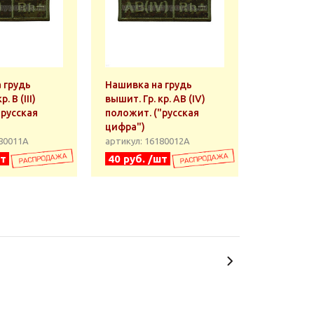
 грудь
Нашивка на грудь
. B (III)
вышит. Гр. кр. AB (IV)
"русская
положит. ("русская
цифра")
180011А
артикул: 16180012А
шт
40 руб. /шт