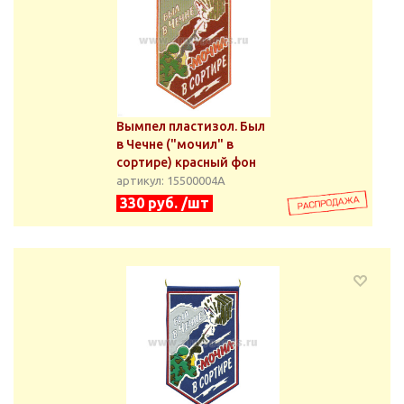
Вымпел пластизол. Был
в Чечне ("мочил" в
сортире) красный фон
артикул: 15500004А
330 руб. /шт