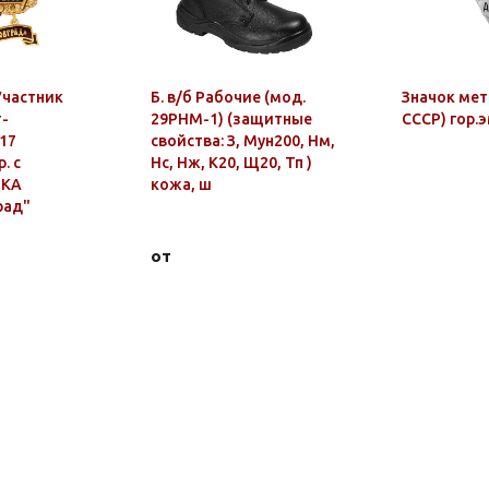
Участник
Б. в/б Рабочие (мод.
Значок мет
т-
29РНМ-1) (защитные
СССР) гор.э
17
свойства: З, Мун200, Нм,
. с
Нс, Нж, К20, Щ20, Тп )
РКА
кожа, ш
рад"
от