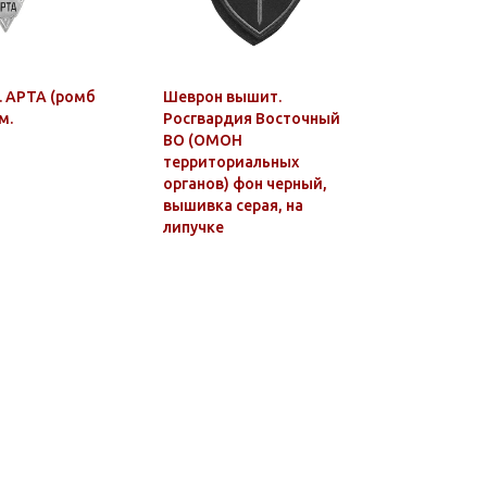
. АРТА (ромб
Шеврон вышит.
Ручка ша
м.
Росгвардия Восточный
пластико
ВО (ОМОН
символик
территориальных
медицинс
органов) фон черный,
им. С.М. 
вышивка серая, на
липучке