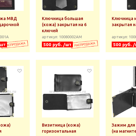
ожа МВД
Ключница большая
Ключница м
одарочной
(кожа) закрытая на 6
закрытая н
ключей
0001А
артикул: 10080002АМ
артикул: 10
/шт
500 руб. /шт
500 руб. 
кожа)
Визитница (кожа)
Зажим для 
я
горизонтальная
(на магните