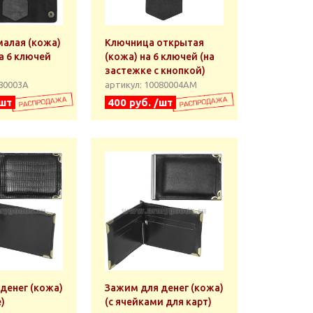
алая (кожа)
Ключница открытая
а 6 ключей
(кожа) на 6 ключей (на
застежке с кнопкой)
080003А
артикул: 10080004АМ
/шт
400 руб. /шт
денег (кожа)
Зажим для денег (кожа)
)
(с ячейками для карт)