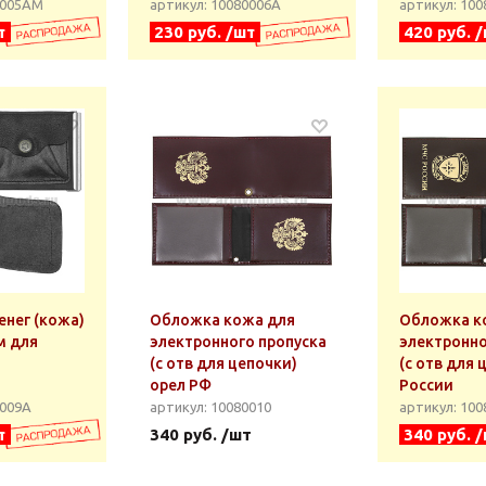
0005АМ
артикул: 10080006А
артикул: 10
т
230 руб. /шт
420 руб. 
енег (кожа)
Обложка кожа для
Обложка к
м для
электронного пропуска
электронно
(с отв для цепочки)
(с отв для
орел РФ
России
0009А
артикул: 10080010
артикул: 10
т
340 руб. /шт
340 руб. 