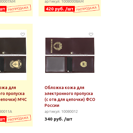
080007АМ
артикул: 10080008АМ
/шт
420 руб. /шт
ожа для
Обложка кожа для
го пропуска
электронного пропуска
 цепочки) МЧС
(с отв для цепочки) ФСО
России
080011А
артикул: 10080012
/шт
340 руб. /шт