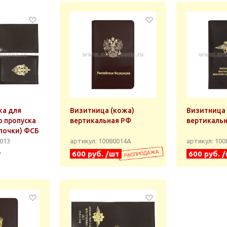
жа для
Визитница (кожа)
Визитница 
о пропуска
вертикальная РФ
вертикаль
епочки) ФСБ
0013
артикул: 10080014А
артикул: 10
т
600 руб. /шт
600 руб. 