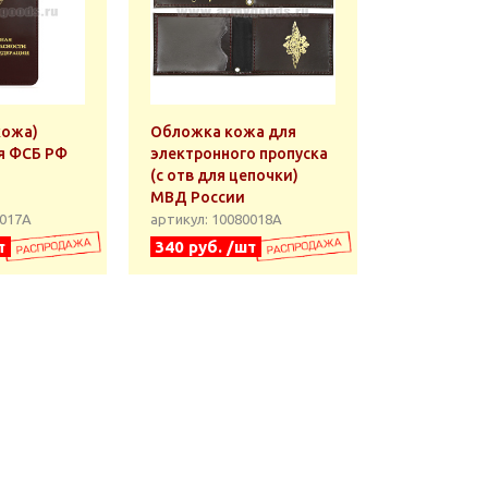
кожа)
Обложка кожа для
я ФСБ РФ
электронного пропуска
(с отв для цепочки)
МВД России
0017А
артикул: 10080018А
т
340 руб. /шт