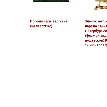
Погоны черн. зел. кант
Значок мет. 
(на пластике)
парада Санк
Петербург 20
(флажок андр
подвеской) 
"Димитровг