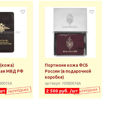
(кожа)
Портмоне кожа ФСБ
ная МВД РФ
России (в подарочной
коробке)
080015А
артикул: 10080016А
/шт
2 500 руб. /шт