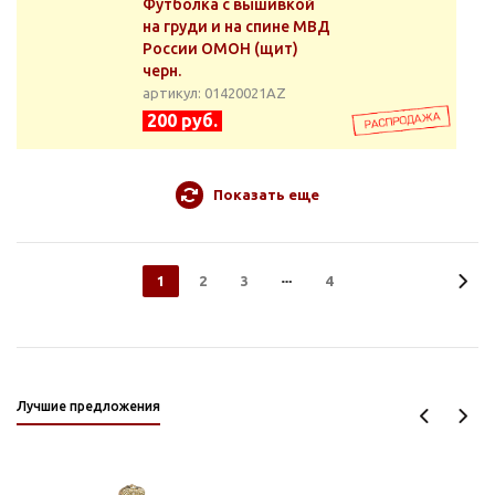
Футболка с вышивкой
на груди и на спине МВД
России ОМОН (щит)
черн.
артикул: 01420021АZ
200 руб.
Показать еще
1
2
3
4
Лучшие предложения