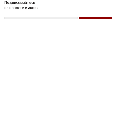
Подписывайтесь
на новости и акции
Оптовому покупателю
Розничному покупателю
Компания
Информация
О компании
FAQ
Новости
Условия оплаты