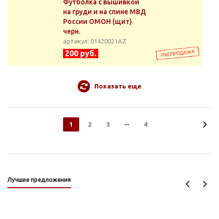
Футболка с вышивкой
на груди и на спине МВД
России ОМОН (щит)
черн.
артикул: 01420021АZ
200 руб.
Показать еще
1
2
3
4
Лучшие предложения