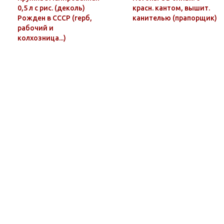
0,5 л с рис. (деколь)
красн. кантом, вышит.
Рожден в СССР (герб,
канителью (прапорщик)
рабочий и
колхозница...)