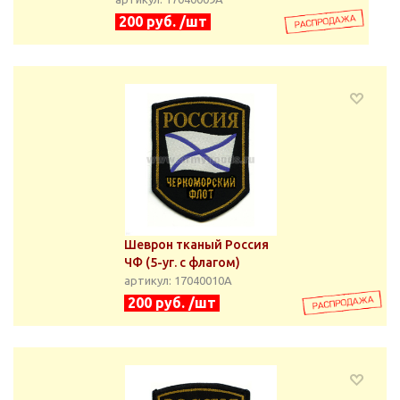
200 руб. /шт
Шеврон тканый Россия
ЧФ (5-уг. с флагом)
артикул: 17040010А
200 руб. /шт