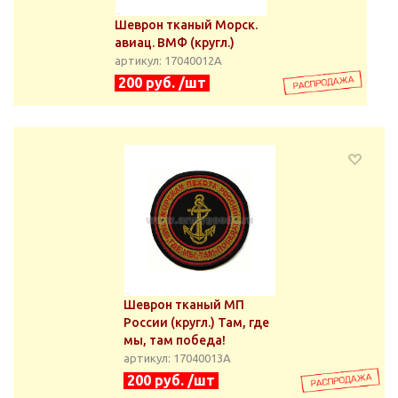
Шеврон тканый Морск.
авиац. ВМФ (кругл.)
артикул: 17040012А
200 руб. /шт
Шеврон тканый МП
России (кругл.) Там, где
мы, там победа!
артикул: 17040013А
200 руб. /шт