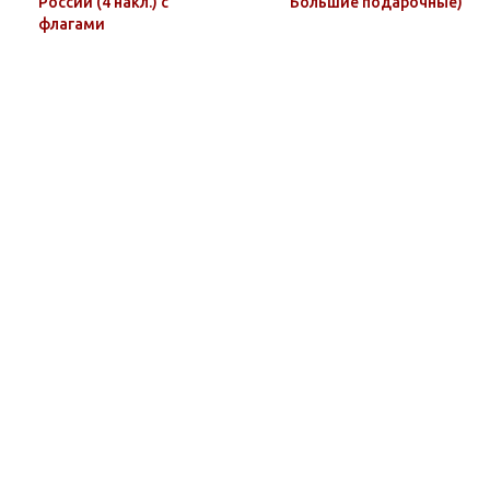
России (4 накл.) с
Большие подарочные)
флагами