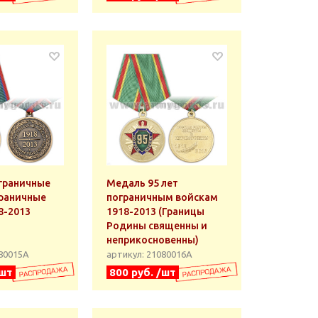
граничные
Медаль 95 лет
граничные
пограничным войскам
8-2013
1918-2013 (Границы
Родины священны и
неприкосновенны)
080015А
артикул: 21080016А
/шт
800 руб. /шт