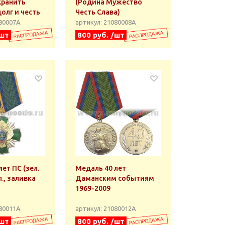
Хранить
(Родина Мужество
олг и честь
Честь Слава)
080007А
артикул: 21080008А
/шт
800 руб. /шт
ет ПС (зел.
Медаль 40 лет
л., заливка
Даманским событиям
1969-2009
080011А
артикул: 21080012А
/шт
800 руб. /шт