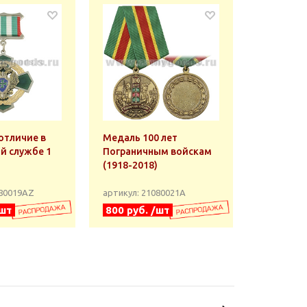
отличие в
Медаль 100 лет
й службе 1
Пограничным войскам
(1918-2018)
080019АZ
артикул: 21080021А
/шт
800 руб. /шт