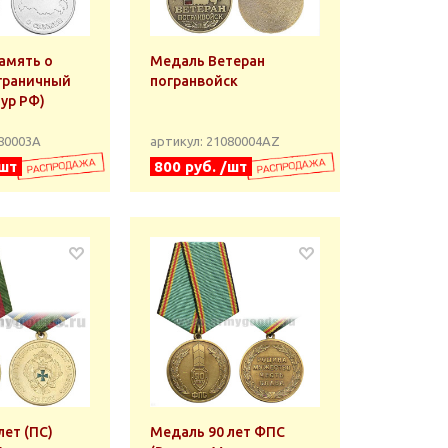
амять о
Медаль Ветеран
граничный
погранвойск
тур РФ)
080003А
артикул: 21080004АZ
/шт
800 руб. /шт
лет (ПС)
Медаль 90 лет ФПС