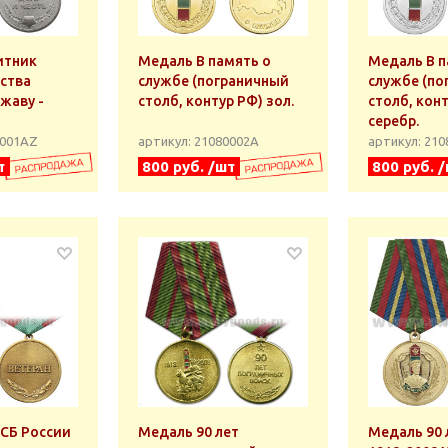
итник
Медаль В память о
Медаль В п
ества
службе (пограничный
службе (по
жаву -
столб, контур РФ) зол.
столб, кон
серебр.
0001АZ
артикул: 21080002А
артикул: 21
т
800 руб. /шт
800 руб. 
СБ России
Медаль 90 лет
Медаль 90 