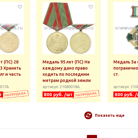
т (ПС) 28
Медаль 95 лет (ПС) Не
Медаль За 
3 Хранить
каждому дано право
погранично
лг и честь
ходить по последним
ст.
метрам родной земли
0017А
артикул: 21080018А
артикул: 21
т
800 руб. /шт
800 руб. 
Показать еще