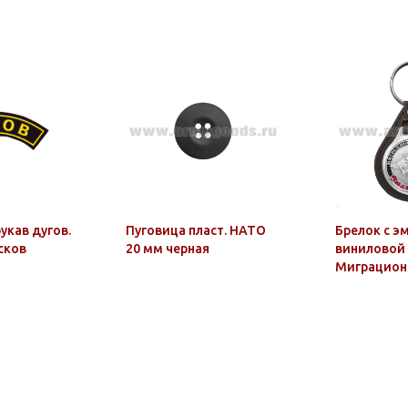
укав дугов.
Пуговица пласт. НАТО
Брелок с э
сков
20 мм черная
виниловой
Миграцион