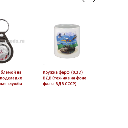
мблемой на
Кружка фарф. (0,3 л)
Записная
 подкладке
ВДВ (техника на фоне
комплект
ная служба
флага ВДВ СССР)
ручкой (П