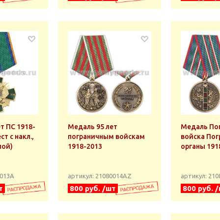
т ПС 1918-
Медаль 95 лет
Медаль По
ст с накл.,
пограничным войскам
войска По
лой)
1918-2013
органы 191
0013А
артикул: 21080014АZ
артикул: 21
т
800 руб. /шт
800 руб. 