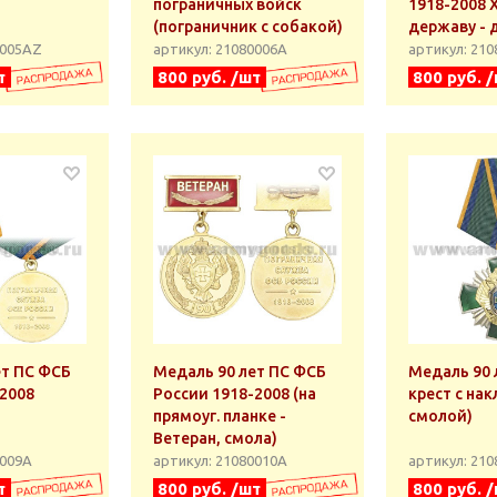
пограничных войск
1918-2008 
(пограничник с собакой)
державу - д
0005АZ
артикул: 21080006А
артикул: 21
т
800 руб. /шт
800 руб. 
ет ПС ФСБ
Медаль 90 лет ПС ФСБ
Медаль 90 л
-2008
России 1918-2008 (на
крест с нак
прямоуг. планке -
смолой)
Ветеран, смола)
0009А
артикул: 21080010А
артикул: 21
т
800 руб. /шт
800 руб. 