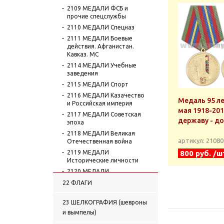
2109 МЕДАЛИ ФСБ и
прочие спецслужбы
2110 МЕДАЛИ Спецназ
2111 МЕДАЛИ Боевые
действия. Афганистан.
Кавказ. МС
2114 МЕДАЛИ Учебные
заведения
2115 МЕДАЛИ Спорт
2116 МЕДАЛИ Казачество
Медаль 95 ле
и Российская империя
мая 1918-201
2117 МЕДАЛИ Советская
державу - до
эпоха
2118 МЕДАЛИ Великая
артикул: 2108
Отечественная война
2119 МЕДАЛИ
800 руб. /ш
Исторические личности
2120 МЕДАЛИ
Организации, службы,
22 ФЛАГИ
ведомства
2121 МЕДАЛИ Космос
23 ШЕЛКОГРАФИЯ (шевроны
2122 МЕДАЛИ Транспорт
и вымпелы)
2123 МЕДАЛИ Охота и