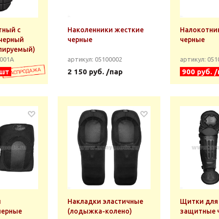
тный с
Наколенники жесткие
Налокотни
черный
черные
черные
улируемый)
0001А
артикул: 05100002
артикул: 05
/шт
2 150 руб. /пар
900 руб. 
и
Накладки эластичные
Щитки для 
черные
(лодыжка-колено)
защитные 