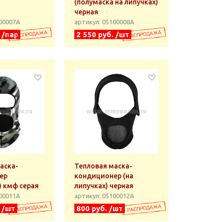
(полумаска на липучках)
черная
100007А
артикул: 05100008А
 /пар
2 550 руб. /шт
аска-
Тепловая маска-
ер
кондиционер (на
) кмф серая
липучках) черная
100011А
артикул: 05100012А
. /шт
800 руб. /шт