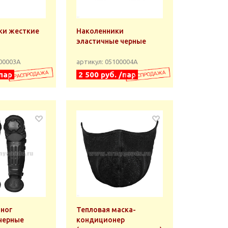
ки жесткие
Наколенники
эластичные черные
100003А
артикул: 05100004А
/пар
2 500 руб. /пар
ног
Тепловая маска-
черные
кондиционер