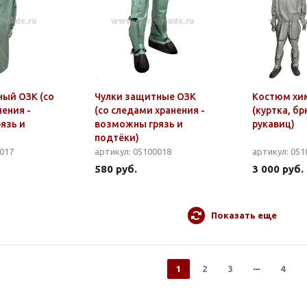
ый ОЗК (со
Чулки защитные ОЗК
Костюм хи
ения -
(со следами хранения -
(куртка, бр
язь и
возможны грязь и
рукавиц)
подтёки)
0017
артикул: 05100018
артикул: 051
580 руб.
3 000 руб.
Показать еще
1
2
3
4