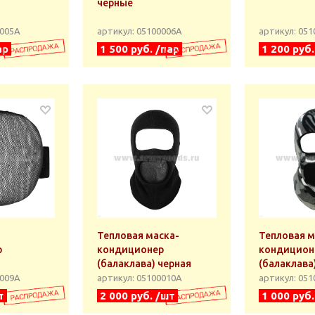
черные
0005А
артикул: 05100006А
артикул: 05
ар
1 500 руб. /пар
1 200 руб.
Тепловая маска-
Тепловая м
р
кондиционер
кондицион
(балаклава) черная
(балаклава
0009А
артикул: 05100010А
артикул: 05
т
2 000 руб. /шт
1 000 руб