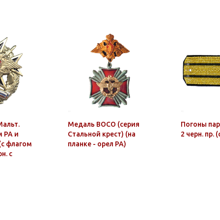
Мальт.
Медаль ВОСО (серия
Погоны пара
м РА и
Стальной крест) (на
2 черн. пр. 
(с флагом
планке - орел РА)
н. с