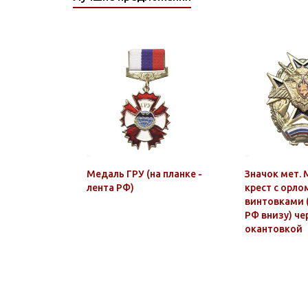
Медаль ГРУ (на планке -
Значок мет. 
лента РФ)
крест с орло
винтовками 
РФ внизу) чер
окантовкой