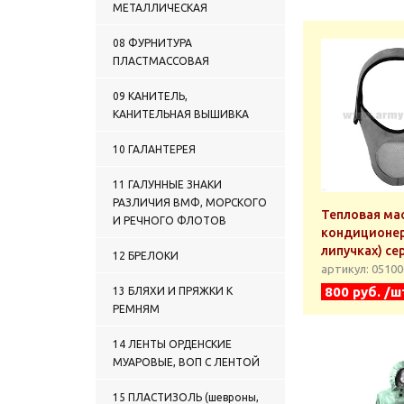
ТРАНСПОРТНО-БОЕВАЯ
МЕТАЛЛИЧЕСКАЯ
СИСТЕМА)
0518 ЧЕХЛЫ ТКАНЫЕ
08 ФУРНИТУРА
0519 КОТЕЛКИ, ФЛЯГИ,
ПЛАСТМАССОВАЯ
ТЕРМОСА
0520 ПРОЧАЯ ПОСУДА
09 КАНИТЕЛЬ,
КАНИТЕЛЬНАЯ ВЫШИВКА
0521 МАСКИРОВОЧНЫЕ
СРЕДСТВА
0522 СИГНАЛЬНЫЕ
10 ГАЛАНТЕРЕЯ
(СВЕТОВЫЕ, ЗВУКОВЫЕ) И
СПАСАТЕЛЬНЫЕ СРЕДСТВА
11 ГАЛУННЫЕ ЗНАКИ
0523 КОМПАСЫ
РАЗЛИЧИЯ ВМФ, МОРСКОГО
Тепловая ма
0524 ФОНАРИ
И РЕЧНОГО ФЛОТОВ
кондиционер
0525 МЕДИЦИНСКИЕ
липучках) се
ТОВАРЫ
12 БРЕЛОКИ
артикул: 0510
0526 ИНСТРУМЕНТЫ
800 руб. /ш
13 БЛЯХИ И ПРЯЖКИ К
0527 ЛОПАТЫ И ПИЛЫ
РЕМНЯМ
0528 НОЖИ И ЛОПАТЫ
САРО
14 ЛЕНТЫ ОРДЕНСКИЕ
0529 НОЖИ, ЛОПАТЫ,
ТОПОРИКИ НОКС
МУАРОВЫЕ, ВОП С ЛЕНТОЙ
0530 ПРОЧИЕ НОЖИ
15 ПЛАСТИЗОЛЬ (шевроны,
0531 НОЖИ ЛЕМАКС