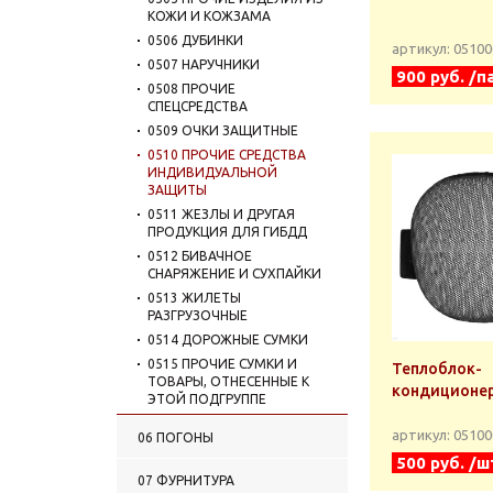
КОЖИ И КОЖЗАМА
0506 ДУБИНКИ
артикул: 0510
0507 НАРУЧНИКИ
900 руб. /п
0508 ПРОЧИЕ
СПЕЦСРЕДСТВА
0509 ОЧКИ ЗАЩИТНЫЕ
0510 ПРОЧИЕ СРЕДСТВА
ИНДИВИДУАЛЬНОЙ
ЗАЩИТЫ
0511 ЖЕЗЛЫ И ДРУГАЯ
ПРОДУКЦИЯ ДЛЯ ГИБДД
0512 БИВАЧНОЕ
СНАРЯЖЕНИЕ И СУХПАЙКИ
0513 ЖИЛЕТЫ
РАЗГРУЗОЧНЫЕ
0514 ДОРОЖНЫЕ СУМКИ
0515 ПРОЧИЕ СУМКИ И
Теплоблок-
ТОВАРЫ, ОТНЕСЕННЫЕ К
кондиционе
ЭТОЙ ПОДГРУППЕ
0516 РЮКЗАКИ
артикул: 0510
06 ПОГОНЫ
0517 ЭКИПИРОВКА УМТБС
500 руб. /ш
(УНИВЕРСАЛЬНАЯ
07 ФУРНИТУРА
МОДУЛЬНАЯ