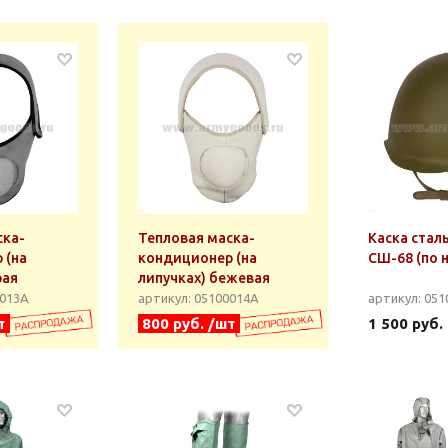
ска-
Тепловая маска-
Каска стал
 (на
кондиционер (на
СШ-68 (по 
рая
липучках) бежевая
0013А
артикул: 05100014А
артикул: 051
т
800 руб. /шт
1 500 руб.