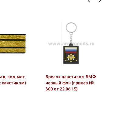
д. зол. мет.
Брелок пластизол. ВМФ
Значок ме
(с хлястиком)
черный фон (приказ №
(общий зн
300 от 22.06.15)
эм.