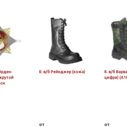
Орден-
Б. в/б Рейнджер (кожа)
Б. в/б Варв
(крутой
цифра) (А1
сн.
от
от