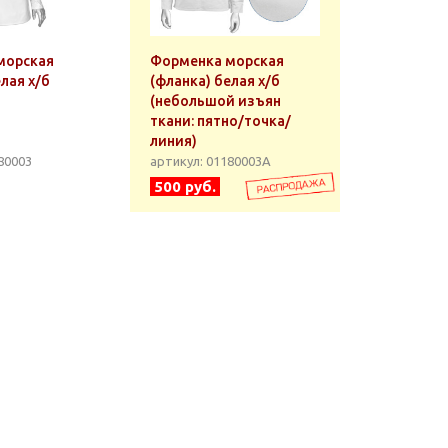
морская
Форменка морская
лая х/б
(фланка) белая х/б
(небольшой изъян
ткани: пятно/точка/
линия)
80003
артикул: 01180003А
500 руб.