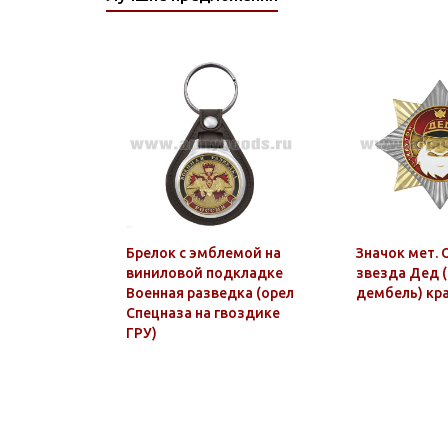
0163 ТОЛСТОВКИ
0164 ОДЕЖДА
КОЛЛЕКЦИИ "АТАКА"
0165 ТЕЛЬНЯШКИ С
ВЫШИТЫМ РИСУНКОМ
Брелок с эмблемой на
Значок мет. 
виниловой подкладке
звезда Дед 
Военная разведка (орел
дембель) кра
Спецназа на гвоздике
ГРУ)