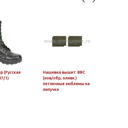
ар (Русская
Нашивки вышит. ВВС
Шеврон в
07/1)
(нов/обр, оливк.)
бригада 
петличные эмблемы на
БФ (Крон
липучке
люрекс