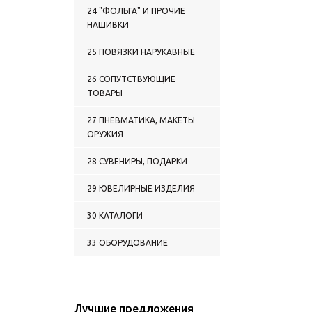
0148 ОДЕЖДА
24 "ФОЛЬГА" И ПРОЧИЕ
СПОРТИВНАЯ
НАШИВКИ
0149 ФЛИСОВАЯ ОДЕЖДА
0150 ПРОЧАЯ ОДЕЖДА
25 ПОВЯЗКИ НАРУКАВНЫЕ
0151 ШАРФЫ (КАШНЕ) П/Ш
УСТАВНЫЕ
26 СОПУТСТВУЮЩИЕ
0152 ШАРФЫ ПРОЧИЕ
ТОВАРЫ
0153 ШАРФЫ СУВЕНИРНЫЕ
П/Ш
27 ПНЕВМАТИКА, МАКЕТЫ
0154 ШАРФЫ СУВЕНИРНЫЕ
ОРУЖИЯ
(ШЕЛК ПОЛИЭФИРНЫЙ)
0155 НОСКИ
28 СУВЕНИРЫ, ПОДАРКИ
0156 ПОДТЯЖКИ
0157 ПЕРЧАТКИ КОЖАНЫЕ
29 ЮВЕЛИРНЫЕ ИЗДЕЛИЯ
0158 ПЕРЧАТКИ КОЖАНЫЕ
С ОБРЕЗАННЫМИ
30 КАТАЛОГИ
ПАЛЬЦАМИ
0159 РУКАВИЦЫ КОЖАНЫЕ
33 ОБОРУДОВАНИЕ
0160 ПЕРЧАТКИ ПРОЧИЕ
0161 РУКАВИЦЫ ПРОЧИЕ
0162 ОДЕЖДА:
СОПУТСТВУЮЩИЕ
Лучшие предложения
ТОВАРЫ