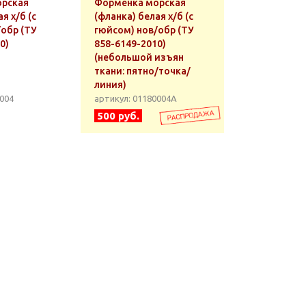
орская
Форменка морская
я х/б (с
(фланка) белая х/б (с
/обр (ТУ
гюйсом) нов/обр (ТУ
0)
858-6149-2010)
(небольшой изъян
ткани: пятно/точка/
линия)
0004
артикул: 01180004А
500 руб.