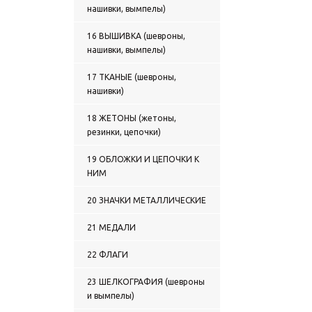
нашивки, вымпелы)
0136 ТРУСЫ С ВЫШИТЫМ
РИСУНКОМ
0137 МАЙКИ С РИСУНКОМ,
16 ВЫШИВКА (шевроны,
НАНЕСЕННЫМ КРАСКОЙ
нашивки, вымпелы)
0138 МАЙКИ-ТЕЛЬНЯШКИ
С ВЫШИТЫМ РИСУНКОМ
17 ТКАНЫЕ (шевроны,
0139 ФУТБОЛКИ С
нашивки)
НАДПИСЬЮ КРАСКОЙ
0140 ФУТБОЛКИ С
18 ЖЕТОНЫ (жетоны,
ПОЛНОЦВЕТНЫМ
резинки, цепочки)
ИЗОБРАЖЕНИЕМ,
НАНЕСЕННЫМ КРАСКОЙ
19 ОБЛОЖКИ И ЦЕПОЧКИ К
0141 ФУТБОЛКИ С
НИМ
ВЫШИВКОЙ НА ГРУДИ
0142 ФУТБОЛКИ С
20 ЗНАЧКИ МЕТАЛЛИЧЕСКИЕ
ВЫШИВКОЙ НА ГРУДИ и НА
СПИНЕ
21 МЕДАЛИ
0143 БЕЛЬЕ ЗИМНЕЕ
0144 ТЕРМОБЕЛЬЕ
22 ФЛАГИ
0145 ТЕЛЬНЯШКИ ЗИМНИЕ
0146 ФУФАЙКИ ЗИМНИЕ
23 ШЕЛКОГРАФИЯ (шевроны
0147 СВИТЕРЫ, ЖИЛЕТЫ
и вымпелы)
ВЯЗАНЫЕ