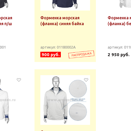
орская
Форменка морская
Форменка 
яя п/ш
(фланка) синяя байка
(фланка) бе
0001
артикул: 01180002А
артикул: 011
900 руб.
2 950 руб.