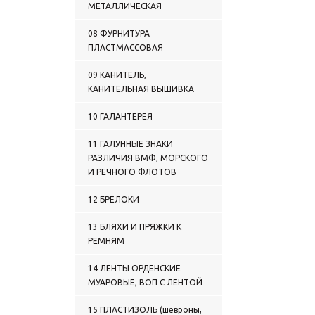
ПРОСТЫЕ
МЕТАЛЛИЧЕСКАЯ
0122 ГАЛСТУКИ-РЕГАТЫ
ВЫШИТЫЕ
08 ФУРНИТУРА
0123 ГАЛСТУКИ-
ПЛАСТМАССОВАЯ
САМОВЯЗЫ ФОРМЕННЫЕ
ПРОСТЫЕ
09 КАНИТЕЛЬ,
0124 ГАЛСТУКИ-
КАНИТЕЛЬНАЯ ВЫШИВКА
САМОВЯЗЫ ФОРМЕННЫЕ С
ВЫШИВКОЙ
10 ГАЛАНТЕРЕЯ
0125 ГАЛСТУКИ ЖЕНСКИЕ
0126 ПРОЧИЕ ГАЛСТУКИ
11 ГАЛУННЫЕ ЗНАКИ
0127 ГЮЙСЫ
РАЗЛИЧИЯ ВМФ, МОРСКОГО
0128 БЕЛЬЕ ЛЕТНЕЕ
И РЕЧНОГО ФЛОТОВ
0129 ТРУСЫ
0130 БЕЛЬЕ ЖЕНСКОЕ
12 БРЕЛОКИ
0131 МАЙКИ
КАМУФЛИРОВАННЫЕ и
13 БЛЯХИ И ПРЯЖКИ К
ОДНОТОННЫЕ
РЕМНЯМ
0132 МАЙКИ-ТЕЛЬНЯШКИ
0133 ТЕЛЬНЯШКИ ЛЕТНИЕ
14 ЛЕНТЫ ОРДЕНСКИЕ
0134 ФУФАЙКИ ЛЕТНИЕ
МУАРОВЫЕ, ВОП С ЛЕНТОЙ
0135 ФУТБОЛКИ и
РУБАШКИ ПОЛО
15 ПЛАСТИЗОЛЬ (шевроны,