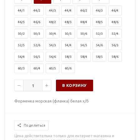
44/1
44/2
44/3
44/4
46/2
46/3
46/4
46/5
46/6
48/2
48/3
48/4
48/5
48/6
50/2
50/3
50/4
50/5
50/6
52/3
52/4
52/5
52/6
54/3
54/4
54/5
54/6
56/3
56/4
56/5
56/6
58/3
58/4
58/5
58/6
60/3
60/4
60/5
60/6
В КОРЗИНУ
Форменка морская (фланка) белая х/б
Поделиться
Цена действительна только для интернет-магазина и