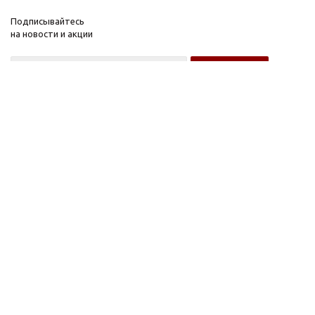
Подписывайтесь
на новости и акции
Оптовому покупателю
Розничному покупателю
Компания
Информация
О компании
FAQ