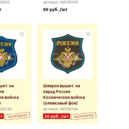
10010
артикул: 16010010Л
т
80 руб. /шт
ит. на
Шеврон вышит. на
ия
парад Россия
ие войска
Космические войска
)
(оливковый фон)
010013А
артикул: 16010014А
шт
20 руб. /шт