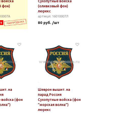
 войска
Сухопутные войска
 фон)
(оливковый фон)
люрекс
010007А
артикул: 16010007Л
шт
80 руб. /шт
ит. на
Шеврон вышит. на
ия
парад Россия
 войска (фон
Сухопутные войска (фон
олна")
"морская волна")
люрекс