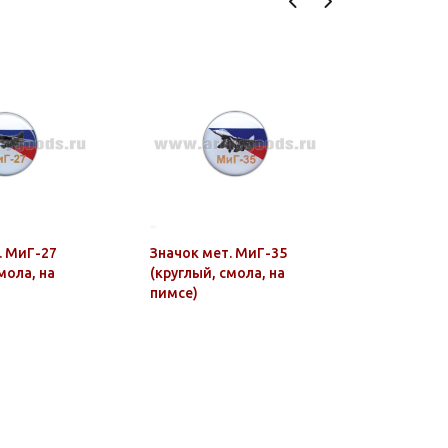
. МиГ-27
Значок мет. МиГ-35
Погоны т
мола, на
(круглый, смола, на
(васильк.
пимсе)
Юстиция н