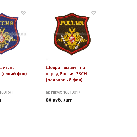
ит. на
Шеврон вышит. на
 (синий фон)
парад Россия РВСН
(оливковый фон)
010016Л
артикул: 16010017
т
80 руб. /шт