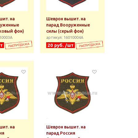
ит. на
Шеврон вышит. на
руженные
парад Вооруженные
ковый фон)
силы (серый фон)
010003А
артикул: 16010004А
шт
20 руб. /шт
ит. на
Шеврон вышит. на
ия
парад Россия