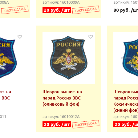
0008А
артикул: 16010009А
артикул: 160
20 руб. /шт
80 руб. /ш
т. на
Шеврон вышит. на
Шеврон выш
я ВВС
парад Россия ВВС
парад Росс
(оливковый фон)
Космическ
(синий фон
0011
артикул: 16010012А
артикул: 16
20 руб. /шт
20 руб. /