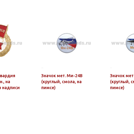
Гвардия
Значок мет. Ми-24В
Значок мет
., на
(круглый, смола, на
(круглый, с
з надписи
пимсе)
пимсе)