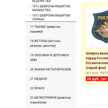
ВЕДОМСТВА
1612 ШЕВРОНЫ ВЫШИТЫЕ
КАЗАЧЕСТВО
1613 ШЕВРОНЫ ВЫШИТЫЕ
ОХРАНА
1614 ШЕВРОНЫ ВЫШИТЫЕ
17 ТКАНЫЕ (шевроны,
УЧЕБНЫЕ ЗАВЕДЕНИЯ
нашивки)
1615 КУРСОВКИ ВЫШИТЫЕ
1616 ШЕВРОНЫ ВЫШИТЫЕ
18 ЖЕТОНЫ (жетоны,
ПРОЧИЕ
резинки, цепочки)
1617 ШЕВРОНЫ ВЫШИТЫЕ
СНГ
Шеврон выши
19 ОБЛОЖКИ И ЦЕПОЧКИ К
1618 НАШИВКИ НА ГРУДЬ
парад Росси
НИМ
ВЫШИТЫЕ ГРУППЫ КРОВИ
Космические
1619 НАШИВКИ НА ГРУДЬ
(серый фон)
20 ЗНАЧКИ МЕТАЛЛИЧЕСКИЕ
ВЫШИТЫЕ ВС
артикул: 1601
1620 НАШИВКИ НА ГРУДЬ
20 руб. /шт
21 МЕДАЛИ
ВЫШИТЫЕ ПС
1621 НАШИВКИ НА ГРУДЬ
22 ФЛАГИ
ВЫШИТЫЕ ВМФ
1622 НАШИВКИ НА ГРУДЬ
23 ШЕЛКОГРАФИЯ (шевроны
ВЫШИТЫЕ МВД
и вымпелы)
1623 НАШИВКИ НА ГРУДЬ
ВЫШИТЫЕ ВВ