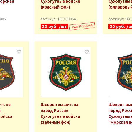
морская
Сухопутные войска
Сухопутные
(красный фон)
(оливковый
0005
артикул: 16010006А
артикул: 16
20 руб. /шт
20 руб. /
т. на
Шеврон вышит. на
Шеврон выш
я
парад Россия
парад Росс
войска
Сухопутные войска
Сухопутные
(зеленый фон)
"морская в