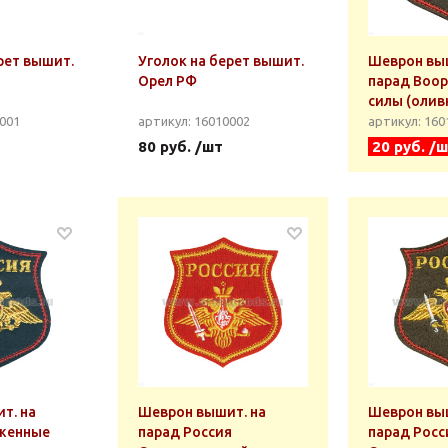
рет вышит.
Уголок на берет вышит.
Шеврон выш
Орел РФ
парад Воо
силы (олив
0001
артикул: 16010002
артикул: 16
80 руб. /шт
20 руб. /
т. на
Шеврон вышит. на
Шеврон выш
женные
парад Россия
парад Росс