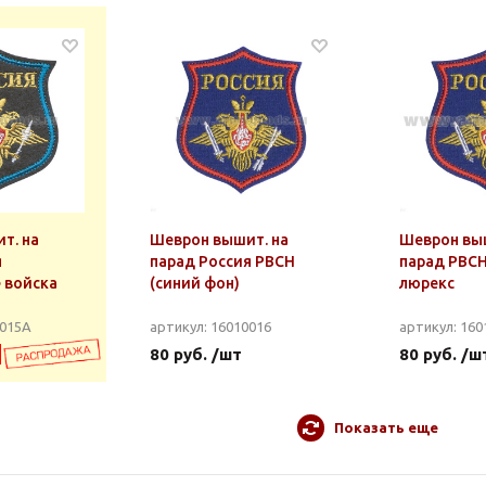
т. на
Шеврон вышит. на
Шеврон выш
я
парад Россия РВСН
парад РВСН
 войска
(синий фон)
люрекс
0015А
артикул: 16010016
артикул: 16
80 руб. /шт
80 руб. /ш
Показать еще