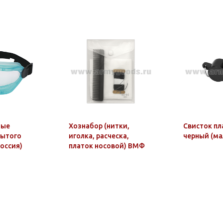
ные
Хознабор (нитки,
Свисток п
рытого
иголка, расческа,
черный (ма
Россия)
платок носовой) ВМФ