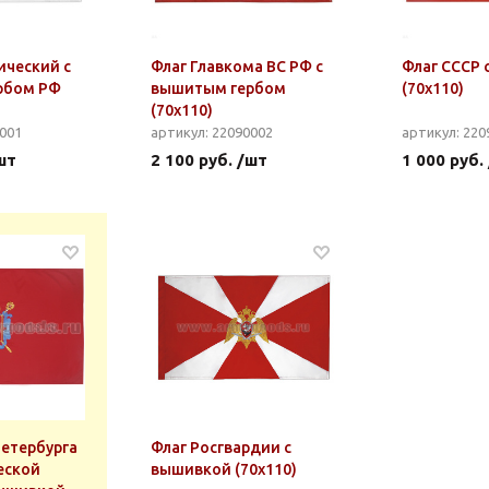
ический с
Флаг Главкома ВС РФ с
Флаг СССР 
рбом РФ
вышитым гербом
(70x110)
(70x110)
0001
артикул: 22090002
артикул: 220
шт
2 100 руб. /шт
1 000 руб.
Петербурга
Флаг Росгвардии с
еской
вышивкой (70x110)