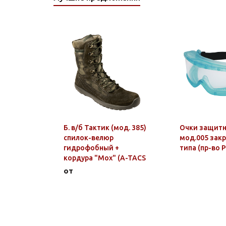
Б. в/б Тактик (мод. 385)
Очки защит
спилок-велюр
мод.005 зак
гидрофобный +
типа (пр-во 
кордура "Мох" (A-TACS
FG)
от