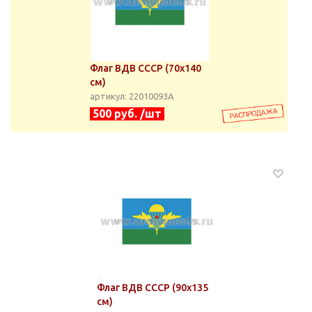
Флаг ВДВ СССР (70х140
см)
артикул: 22010093А
500 руб. /шт
Флаг ВДВ СССР (90х135
см)