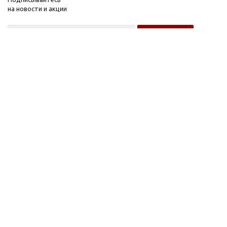
на новости и акции
Оптовому покупателю
Розничному покупателю
Компания
Информация
О компании
FAQ
Новости
Условия оплаты