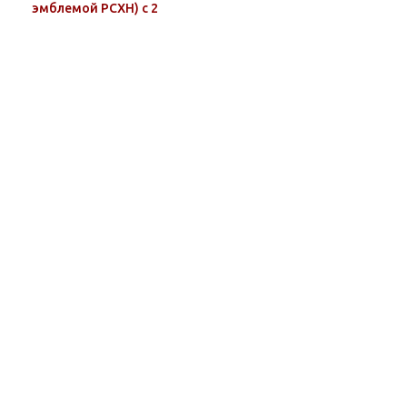
эмблемой РСХН) с 2
лычками