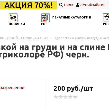
АКЦИЯ 70%!
Поиск
Личный кабинет
ПЕЧАТНЫЕ КАТАЛОГИ В
НОВИНКИ
PDF
РО
 ВЫШИВКОЙ НА ГРУДИ и НА СПИНЕ
-
Футболка с вышивкой на груди и на с
ой на груди и на спине
 триколоре РФ) черн.
200 руб./шт
 разрешении