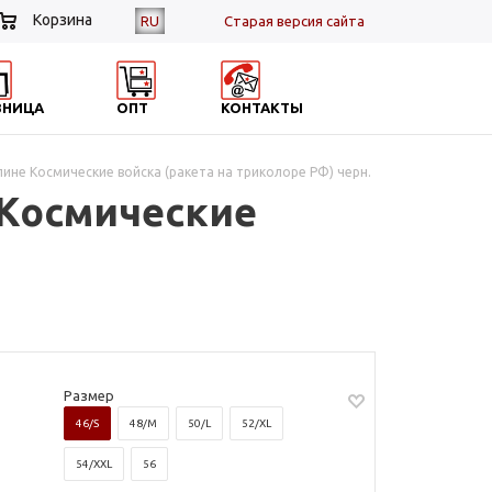
Корзина
RU
Cтарая версия сайта
ЗНИЦА
ОПТ
КОНТАКТЫ
пине Космические войска (ракета на триколоре РФ) черн.
 Космические
Размер
46/S
48/M
50/L
52/XL
54/XXL
56