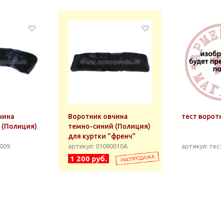
чина
Воротник овчина
тест ворот
 (Полиция)
темно-синий (Полиция)
для куртки "френч"
0009
артикул: 01080010А
артикул: те
1 200 руб.