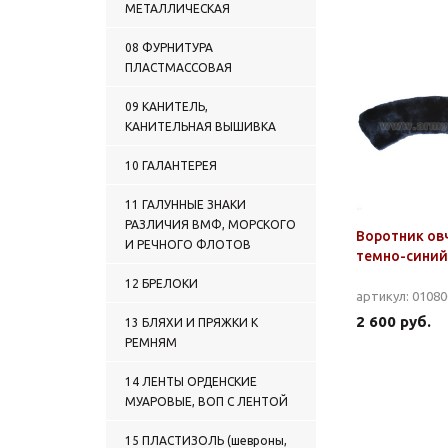
ПРОСТЫЕ
МЕТАЛЛИЧЕСКАЯ
0122 ГАЛСТУКИ-РЕГАТЫ
ВЫШИТЫЕ
08 ФУРНИТУРА
0123 ГАЛСТУКИ-
ПЛАСТМАССОВАЯ
САМОВЯЗЫ ФОРМЕННЫЕ
ПРОСТЫЕ
09 КАНИТЕЛЬ,
0124 ГАЛСТУКИ-
КАНИТЕЛЬНАЯ ВЫШИВКА
САМОВЯЗЫ ФОРМЕННЫЕ С
ВЫШИВКОЙ
10 ГАЛАНТЕРЕЯ
0125 ГАЛСТУКИ ЖЕНСКИЕ
0126 ПРОЧИЕ ГАЛСТУКИ
11 ГАЛУННЫЕ ЗНАКИ
0127 ГЮЙСЫ
РАЗЛИЧИЯ ВМФ, МОРСКОГО
Воротник ов
0128 БЕЛЬЕ ЛЕТНЕЕ
И РЕЧНОГО ФЛОТОВ
темно-синий
0129 ТРУСЫ
0130 БЕЛЬЕ ЖЕНСКОЕ
12 БРЕЛОКИ
артикул: 0108
0131 МАЙКИ
КАМУФЛИРОВАННЫЕ и
2 600 руб.
13 БЛЯХИ И ПРЯЖКИ К
ОДНОТОННЫЕ
РЕМНЯМ
0132 МАЙКИ-ТЕЛЬНЯШКИ
0133 ТЕЛЬНЯШКИ ЛЕТНИЕ
14 ЛЕНТЫ ОРДЕНСКИЕ
0134 ФУФАЙКИ ЛЕТНИЕ
МУАРОВЫЕ, ВОП С ЛЕНТОЙ
0135 ФУТБОЛКИ и
РУБАШКИ ПОЛО
15 ПЛАСТИЗОЛЬ (шевроны,