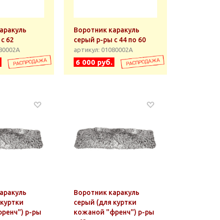
аракуль
Воротник каракуль
с 62
серый р-ры с 44 по 60
080002А
артикул: 01080002А
6 000 руб.
аракуль
Воротник каракуль
 куртки
серый (для куртки
ренч") р-ры
кожаной "френч") р-ры