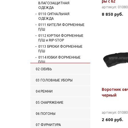
ры с 62
ВЛАГОЗАЩИТНАЯ
артикул: 0108
ОДЕЖДА
8 850 руб.
0110 СИГНАЛЬНАЯ
ОДЕЖДА
0111 КИТЕЛИ ФОРМЕННЫЕ
П/Ш
0112 КУРТКИ ФОРМЕННЫЕ
П/Ш и RIP-STOP
0113 БРЮКИ ФОРМЕННЫЕ
П/Ш
0114 ЮБКИ ФОРМЕННЫЕ
П/Ш
0115 КОСТЮМЫ
02 ОБУВЬ
ФОРМЕННЫЕ П/Ш
0116 ПЛАТЬЯ ФОРМЕННЫЕ
03 ГОЛОВНЫЕ УБОРЫ
0117 ОДЕЖДА ДЛЯ
Воротник ов
РЕКОНСТРУКЦИЙ И
04 РЕМНИ
ПРАЗДНИКОВ
черный
0118 ФОРМЕНКИ
05 СНАРЯЖЕНИЕ
(ФЛАНКИ) МОРСКИЕ
0119 РУБАШКИ МУЖСКИЕ
артикул: 0108
06 ПОГОНЫ
0120 РУБАШКИ ЖЕНСКИЕ
2 600 руб.
0121 ГАЛСТУКИ-РЕГАТЫ
07 ФУРНИТУРА