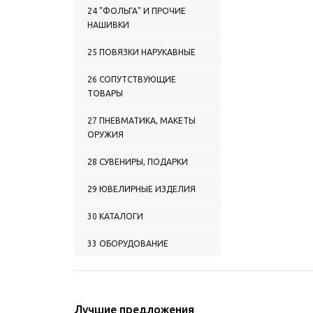
0148 ОДЕЖДА
24 "ФОЛЬГА" И ПРОЧИЕ
СПОРТИВНАЯ
НАШИВКИ
0149 ФЛИСОВАЯ ОДЕЖДА
0150 ПРОЧАЯ ОДЕЖДА
25 ПОВЯЗКИ НАРУКАВНЫЕ
0151 ШАРФЫ (КАШНЕ) П/Ш
УСТАВНЫЕ
26 СОПУТСТВУЮЩИЕ
0152 ШАРФЫ ПРОЧИЕ
ТОВАРЫ
0153 ШАРФЫ СУВЕНИРНЫЕ
П/Ш
27 ПНЕВМАТИКА, МАКЕТЫ
0154 ШАРФЫ СУВЕНИРНЫЕ
ОРУЖИЯ
(ШЕЛК ПОЛИЭФИРНЫЙ)
0155 НОСКИ
28 СУВЕНИРЫ, ПОДАРКИ
0156 ПОДТЯЖКИ
0157 ПЕРЧАТКИ КОЖАНЫЕ
29 ЮВЕЛИРНЫЕ ИЗДЕЛИЯ
0158 ПЕРЧАТКИ КОЖАНЫЕ
С ОБРЕЗАННЫМИ
30 КАТАЛОГИ
ПАЛЬЦАМИ
0159 РУКАВИЦЫ КОЖАНЫЕ
33 ОБОРУДОВАНИЕ
0160 ПЕРЧАТКИ ПРОЧИЕ
0161 РУКАВИЦЫ ПРОЧИЕ
0162 ОДЕЖДА:
СОПУТСТВУЮЩИЕ
Лучшие предложения
ТОВАРЫ