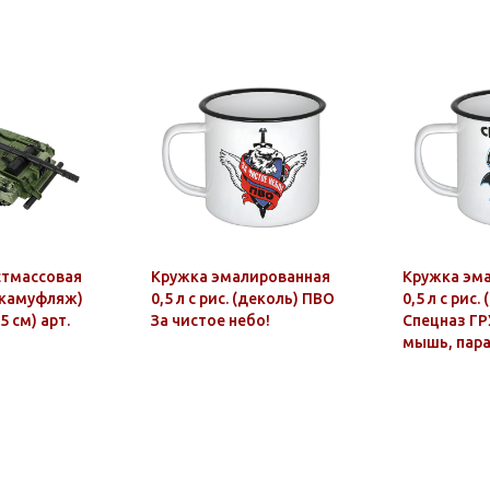
стмассовая
Кружка эмалированная
Кружка эм
(камуфляж)
0,5 л с рис. (деколь) ПВО
0,5 л с рис.
5 см) арт.
За чистое небо!
Спецназ ГРУ
мышь, пар