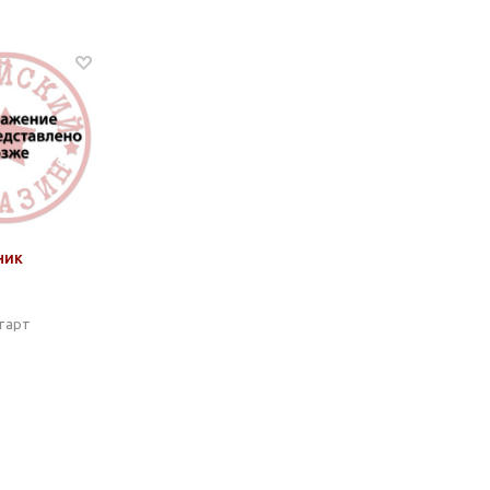
ник
старт