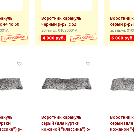
ракуль
Воротник каракуль
Воротник к
с 44 по 60
черный р-ры с 62
серый р-ры 
0001А
артикул: 01080001А
артикул: 01
4 000 руб.
6 000 руб.
ракуль
Воротник каракуль
Воротник к
уртки
серый (для куртки
серый (для
ссика") р-
кожаной "классика") р-
кожаной "ф