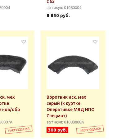
с 62
80004
артикул: 01080004
8 850 руб.
ск. мех
Воротник иск. мех
ртке
серый (к куртке
 нов/обр
Оперативке МВД НПО
Спецмат)
080007А
артикул: 01080008А
300 руб.