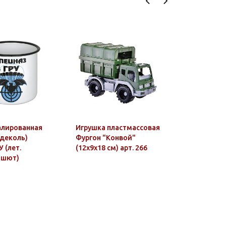
алированная
Игрушка пластмассовая
Лента к м
 (деколь)
Фургон "Конвой"
ВМФ Росс
 (лет.
(12x9x18 см) арт. 266
ашют)