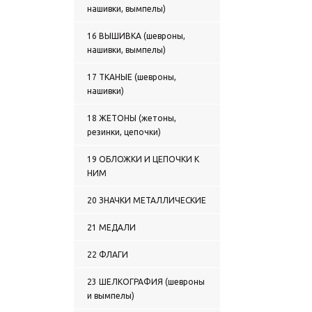
нашивки, вымпелы)
0136 ТРУСЫ С ВЫШИТЫМ
РИСУНКОМ
0137 МАЙКИ С РИСУНКОМ,
16 ВЫШИВКА (шевроны,
НАНЕСЕННЫМ КРАСКОЙ
нашивки, вымпелы)
0138 МАЙКИ-ТЕЛЬНЯШКИ
С ВЫШИТЫМ РИСУНКОМ
17 ТКАНЫЕ (шевроны,
0139 ФУТБОЛКИ С
нашивки)
НАДПИСЬЮ КРАСКОЙ
0140 ФУТБОЛКИ С
18 ЖЕТОНЫ (жетоны,
ПОЛНОЦВЕТНЫМ
резинки, цепочки)
ИЗОБРАЖЕНИЕМ,
НАНЕСЕННЫМ КРАСКОЙ
19 ОБЛОЖКИ И ЦЕПОЧКИ К
0141 ФУТБОЛКИ С
НИМ
ВЫШИВКОЙ НА ГРУДИ
0142 ФУТБОЛКИ С
20 ЗНАЧКИ МЕТАЛЛИЧЕСКИЕ
ВЫШИВКОЙ НА ГРУДИ и НА
СПИНЕ
21 МЕДАЛИ
0143 БЕЛЬЕ ЗИМНЕЕ
0144 ТЕРМОБЕЛЬЕ
22 ФЛАГИ
0145 ТЕЛЬНЯШКИ ЗИМНИЕ
0146 ФУФАЙКИ ЗИМНИЕ
23 ШЕЛКОГРАФИЯ (шевроны
0147 СВИТЕРЫ, ЖИЛЕТЫ
и вымпелы)
ВЯЗАНЫЕ