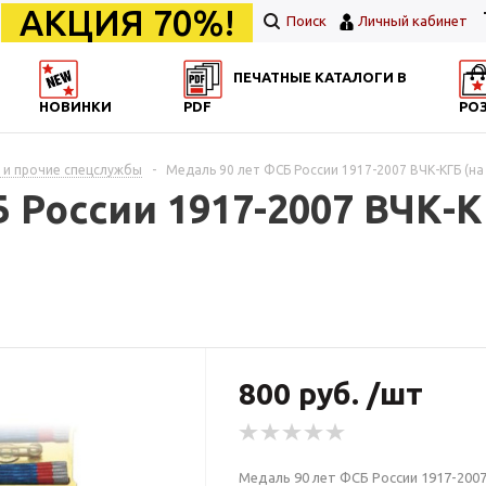
АКЦИЯ 70%!
Поиск
Личный кабинет
ПЕЧАТНЫЕ КАТАЛОГИ В
НОВИНКИ
PDF
РО
и прочие спецслужбы
-
Медаль 90 лет ФСБ России 1917-2007 ВЧК-КГБ (на 
 России 1917-2007 ВЧК-К
800 руб. /шт
Медаль 90 лет ФСБ России 1917-2007 