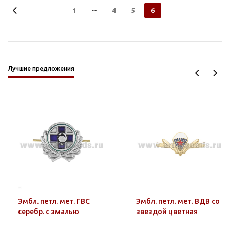
1
4
5
6
Лучшие предложения
Эмбл. петл. мет. ГВС
Эмбл. петл. мет. ВДВ со
серебр. с эмалью
звездой цветная