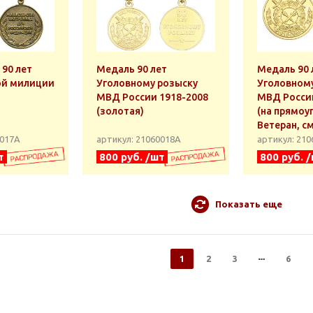
90 лет
Медаль 90 лет
Медаль 90 
ой милиции
Уголовному розыску
Уголовном
МВД России 1918-2008
МВД России
(золотая)
(на прямоуг
Ветеран, с
0017А
артикул: 21060018А
артикул: 21
т
800 руб. /шт
800 руб. 
Показать еще
1
2
3
6