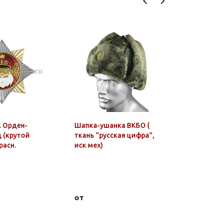
. Орден-
Шапка-ушанка ВКБО (
Значок ме
 (крутой
ткань "русская цифра",
Ми-8 (мал
расн.
иск мех)
от