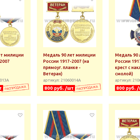
ет милиции
Медаль 90 лет милиции
Медаль 90 
-2007
России 1917-2007 (на
России 1917
прямоуг. планке -
крест с нак
Ветеран)
смолой)
0013А
артикул: 21060014А
артикул: 21
т
800 руб. /шт
800 руб. 