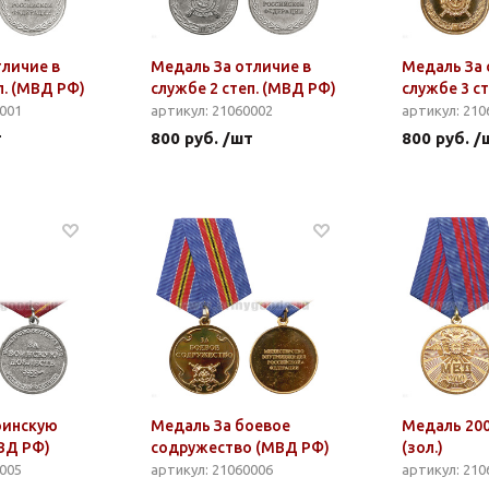
тличие в
Медаль За отличие в
Медаль За 
п. (МВД РФ)
службе 2 степ. (МВД РФ)
службе 3 с
0001
артикул: 21060002
артикул: 210
т
800 руб. /шт
800 руб. /
оинскую
Медаль За боевое
Медаль 20
ВД РФ)
содружество (МВД РФ)
(зол.)
0005
артикул: 21060006
артикул: 210