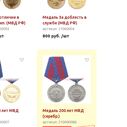
отличие в
Медаль За доблесть в
теп. (МВД РФ)
службе (МВД РФ)
60003
артикул: 21060004
шт
800 руб. /шт
0 лет МВД
Медаль 200 лет МВД
(серебр.)
60007
артикул: 21060008А