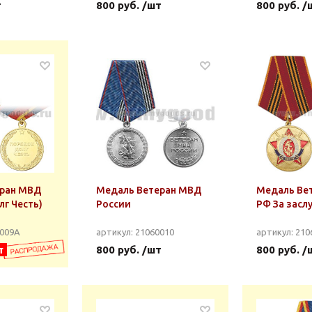
т
800 руб. /шт
800 руб. /
еран МВД
Медаль Ветеран МВД
Медаль Ве
г Честь)
России
РФ За засл
0009А
артикул: 21060010
артикул: 210
т
800 руб. /шт
800 руб. /