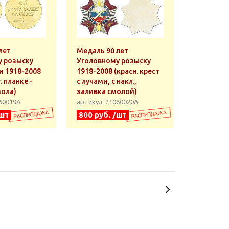
лет
Медаль 90 лет
у розыску
Уголовному розыску
 1918-2008
1918-2008 (красн. крест
. планке -
с лучами, с накл.,
мола)
заливка смолой)
060019А
артикул: 21060020А
/шт
800 руб. /шт