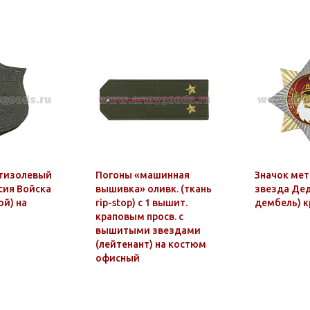
тизолевый
Погоны «машинная
Значок мет
сия Войска
вышивка» оливк. (ткань
звезда Дед
ой) на
rip-stop) c 1 вышит.
дембель) к
краповым просв. с
вышитыми звездами
(лейтенант) на костюм
офисный