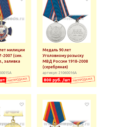
лет милиции
Медаль 90 лет
-2007 (син.
Уголовному розыску
л., заливка
МВД России 1918-2008
(серебряная)
060015А
артикул: 21060016А
/шт
800 руб. /шт