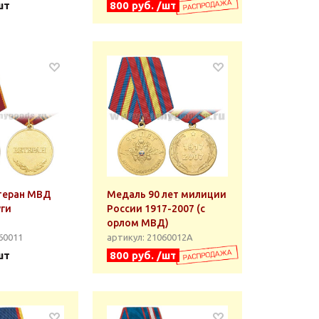
шт
800 руб. /шт
теран МВД
Медаль 90 лет милиции
уги
России 1917-2007 (с
орлом МВД)
60011
артикул: 21060012А
шт
800 руб. /шт