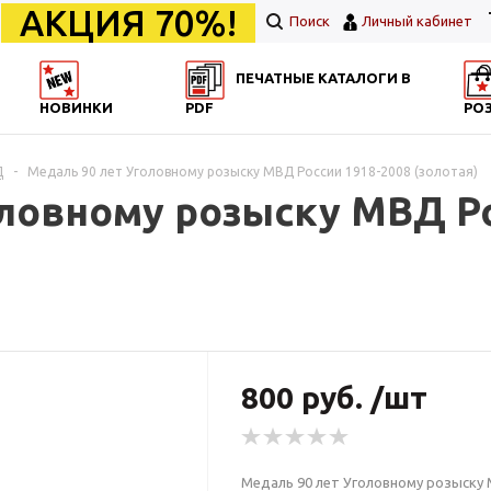
АКЦИЯ 70%!
Поиск
Личный кабинет
ПЕЧАТНЫЕ КАТАЛОГИ В
НОВИНКИ
PDF
РО
Д
-
Медаль 90 лет Уголовному розыску МВД России 1918-2008 (золотая)
ловному розыску МВД Ро
800 руб. /шт
Медаль 90 лет Уголовному розыску 