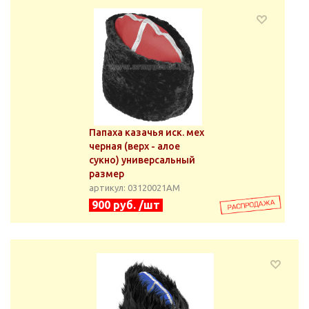
Папаха казачья иск. мех
черная (верх - алое
сукно) универсальный
размер
артикул: 03120021АМ
900 руб. /шт