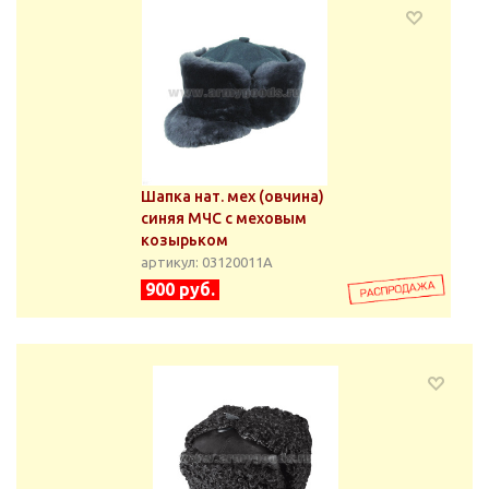
Шапка нат. мех (овчина)
синяя МЧС с меховым
козырьком
артикул: 03120011А
900 руб.