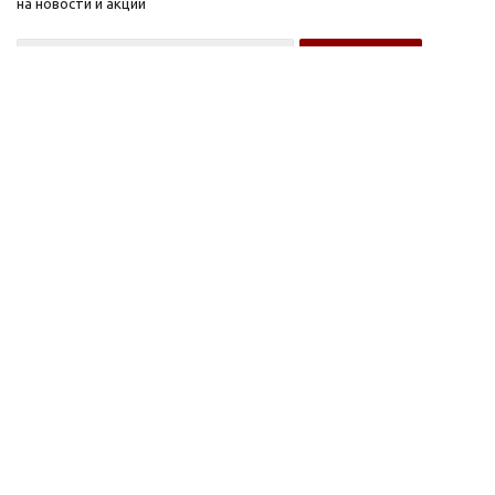
на новости и акции
Оптовому покупателю
Розничному покупателю
Компания
Информация
О компании
FAQ
Новости
Условия оплаты
Каталоги
Условия доставки