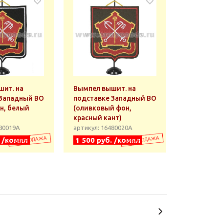
ит. на
Вымпел вышит. на
 Западный ВО
подставке Западный ВО
н, белый
(оливковый фон,
красный кант)
480019А
артикул: 16480020А
. /компл
1 500 руб. /компл