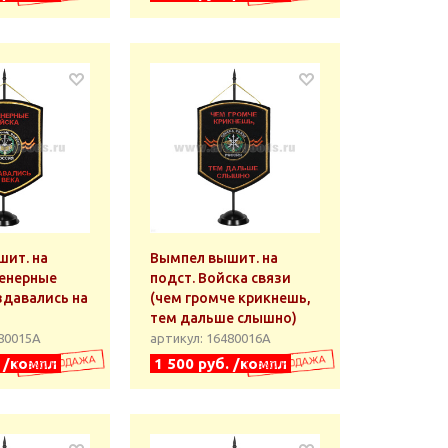
ит. на
Вымпел вышит. на
женерные
подст. Войска связи
здавались на
(чем громче крикнешь,
тем дальше слышно)
480015А
артикул: 16480016А
. /компл
1 500 руб. /компл