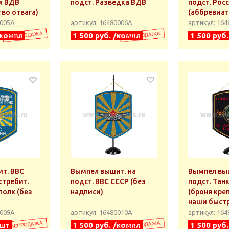
я ВДВ
подст. Разведка ВДВ
подст. Рос
во отвага)
(аббревиат
0005А
артикул: 16480006А
артикул: 16
/компл
1 500 руб. /компл
1 500 руб
т. ВВС
Вымпел вышит. на
Вымпел выш
стребит.
подст. ВВС СССР (без
подст. Тан
полк (без
надписи)
(броня кре
наши быстр
0009А
артикул: 16480010А
артикул: 16
/шт
1 500 руб. /компл
1 500 руб