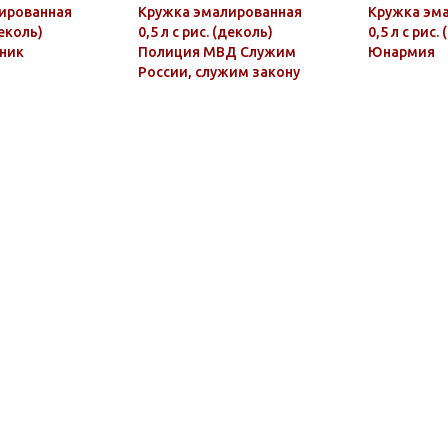
ированная
Кружка эмалированная
Кружка эм
деколь)
0,5 л с рис. (деколь)
0,5 л с рис.
ник
Полиция МВД Служим
Юнармия
России, служим закону