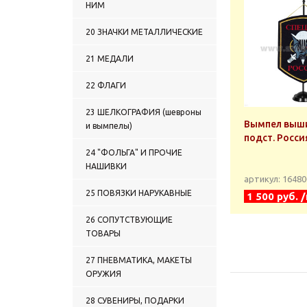
НИМ
ВЫШИТЫЕ ГРУППЫ КРОВИ
1619 НАШИВКИ НА ГРУДЬ
20 ЗНАЧКИ МЕТАЛЛИЧЕСКИЕ
ВЫШИТЫЕ ВС
1620 НАШИВКИ НА ГРУДЬ
21 МЕДАЛИ
ВЫШИТЫЕ ПС
1621 НАШИВКИ НА ГРУДЬ
22 ФЛАГИ
ВЫШИТЫЕ ВМФ
1622 НАШИВКИ НА ГРУДЬ
23 ШЕЛКОГРАФИЯ (шевроны
ВЫШИТЫЕ МВД
Вымпел выши
и вымпелы)
1623 НАШИВКИ НА ГРУДЬ
подст. Росси
ВЫШИТЫЕ ВВ
24 "ФОЛЬГА" И ПРОЧИЕ
1624 НАШИВКИ НА ГРУДЬ
ВЫШИТЫЕ МЮ
НАШИВКИ
артикул: 1648
1625 НАШИВКИ НА ГРУДЬ
ВЫШИТЫЕ МЧС
25 ПОВЯЗКИ НАРУКАВНЫЕ
1 500 руб. 
1626 НАШИВКИ НА ГРУДЬ
ВЫШИТЫЕ ОРГАНИЗАЦИИ,
26 СОПУТСТВУЮЩИЕ
СЛУЖБЫ, ВЕДОМСТВА И
ТОВАРЫ
ПРОЧИЕ
1627 НАШИВКИ НА ГРУДЬ
27 ПНЕВМАТИКА, МАКЕТЫ
ВЫШИТЫЕ КАЗАЧЕСТВО
ОРУЖИЯ
1628 НАШИВКИ НА ГРУДЬ
ВЫШИТЫЕ ОХРАНА
28 СУВЕНИРЫ, ПОДАРКИ
1629 НАШИВКИ НА ГРУДЬ