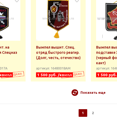
т. на
Вымпел вышит. Спец.
Вымпел выш
я Спецназ
отряд быстрого реагир.
подставке
(Долг, честь, отечество)
(черный фо
кант)
0017А
артикул: 16480018АМ
артикул: 16
/компл
1 500 руб. /компл
1 500 руб
Показать еще
1
2