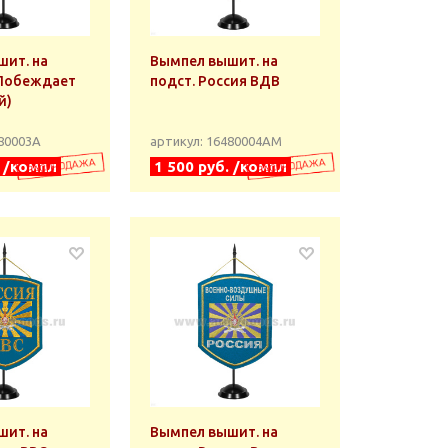
ит. на
Вымпел вышит. на
(Побеждает
подст. Россия ВДВ
й)
480003А
артикул: 16480004АМ
. /компл
1 500 руб. /компл
ит. на
Вымпел вышит. на