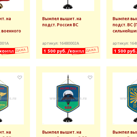
т. на
Вымпел вышит. на
Вымпел выш
подст. Россия ВС
подст. ВС 
 военного
сильнейши
0001А
артикул: 16480002А
артикул: 16
/компл
1 500 руб. /компл
1 500 руб
т. на
Вымпел вышит. на
Вымпел выш