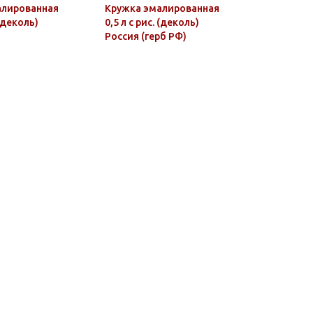
алированная
Кружка эмалированная
Кружка с 
 (деколь)
0,5 л с рис. (деколь)
карабино
Россия (герб РФ)
охотник