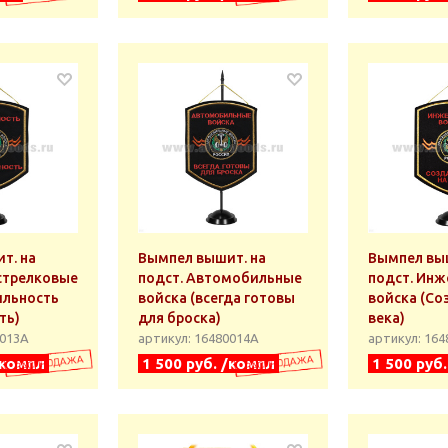
т. на
Вымпел вышит. на
Вымпел выш
стрелковые
подст. Автомобильные
подст. Ин
ильность
войска (всегда готовы
войска (Со
ть)
для броска)
века)
0013А
артикул: 16480014А
артикул: 16
/компл
1 500 руб. /компл
1 500 руб