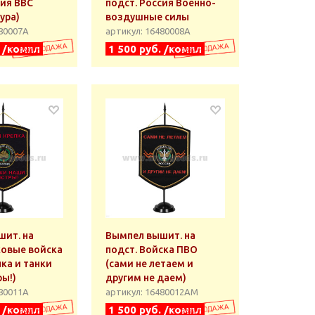
сия ВВС
подст. Россия Военно-
ура)
воздушные силы
480007А
артикул: 16480008А
. /компл
1 500 руб. /компл
ит. на
Вымпел вышит. на
ковые войска
подст. Войска ПВО
пка и танки
(сами не летаем и
ы!)
другим не даем)
480011А
артикул: 16480012АМ
. /компл
1 500 руб. /компл