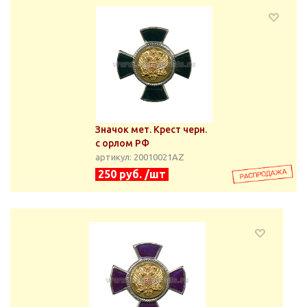
Значок мет. Крест черн.
с орлом РФ
артикул: 20010021АZ
250 руб. /шт