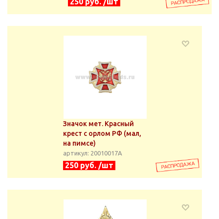
250 руб. /шт
Значок мет. Красный
крест с орлом РФ (мал,
на пимсе)
артикул: 20010017А
250 руб. /шт