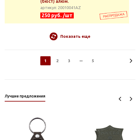
(бюст) алюм.
артикул: 20010041АZ
250 руб. /шт
Показать еще
1
2
3
5
Лучшие предложения