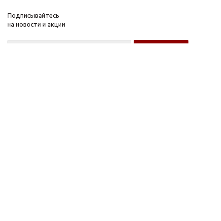
Подписывайтесь
на новости и акции
Оптовому покупателю
Розничному покупателю
Компания
Информация
О компании
FAQ