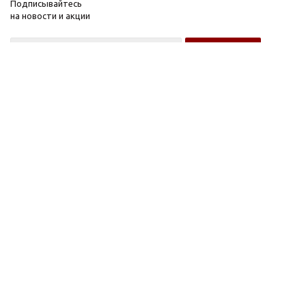
Подписывайтесь
на новости и акции
Оптовому покупателю
Розничному покупателю
Компания
Информация
О компании
FAQ
Новости
Условия оплаты