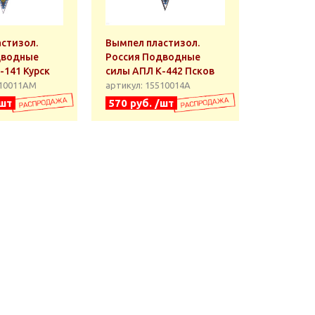
стизол.
Вымпел пластизол.
дводные
Россия Подводные
-141 Курск
силы АПЛ К-442 Псков
510011АМ
артикул: 15510014А
/шт
570 руб. /шт