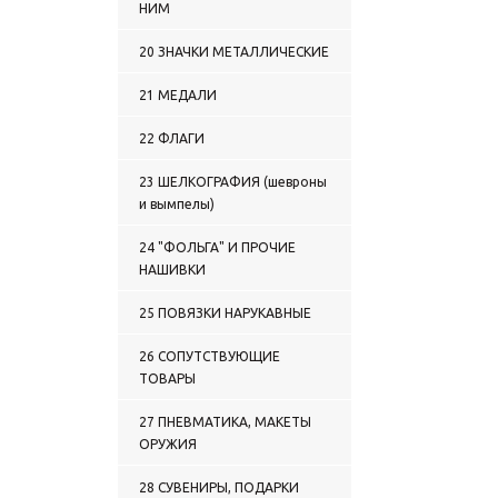
НИМ
1518 НАШИВКИ НА ГРУДЬ
ПЛАСТИЗОЛЕВЫЕ ГРУППЫ
20 ЗНАЧКИ МЕТАЛЛИЧЕСКИЕ
КРОВИ
1519 НАШИВКИ НА ГРУДЬ
21 МЕДАЛИ
ПЛАСТИЗОЛЕВЫЕ ВС
1520 НАШИВКИ НА ГРУДЬ
22 ФЛАГИ
ПЛАСТИЗОЛЕВЫЕ ПС
1521 НАШИВКИ НА ГРУДЬ
23 ШЕЛКОГРАФИЯ (шевроны
ПЛАСТИЗОЛЕВЫЕ ВМФ
и вымпелы)
1522 НАШИВКИ НА ГРУДЬ
ПЛАСТИЗОЛЕВЫЕ МВД
24 "ФОЛЬГА" И ПРОЧИЕ
1523 НАШИВКИ НА ГРУДЬ
ПЛАСТИЗОЛЕВЫЕ ВВ
НАШИВКИ
1524 НАШИВКИ НА ГРУДЬ
ПЛАСТИЗОЛЕВЫЕ МЮ
25 ПОВЯЗКИ НАРУКАВНЫЕ
1525 НАШИВКИ НА ГРУДЬ
ПЛАСТИЗОЛЕВЫЕ МЧС
26 СОПУТСТВУЮЩИЕ
1526 НАШИВКИ НА ГРУДЬ
ТОВАРЫ
ПЛАСТИЗОЛЕВЫЕ
ОРГАНИЗАЦИИ, СЛУЖБЫ,
27 ПНЕВМАТИКА, МАКЕТЫ
ВЕДОМСТВА
ОРУЖИЯ
1527 НАШИВКИ НА ГРУДЬ
ПЛАСТИЗОЛЕВЫЕ
28 СУВЕНИРЫ, ПОДАРКИ
КАЗАЧЕСТВО