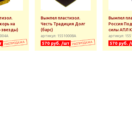
тизол.
Вымпел пластизол.
Вымпел пла
корь на
Честь Традиция Долг
Россия По
-звезды)
(барс)
силы АПЛ К
0004А
артикул: 15510008А
артикул: 15
т
570 руб. /шт
570 руб. 