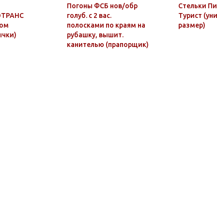
Погоны ФСБ нов/обр
Стельки Пи
ОТРАНС
голуб. с 2 вас.
Турист (ун
ком
полосками по краям на
размер)
ычки)
рубашку, вышит.
канителью (прапорщик)