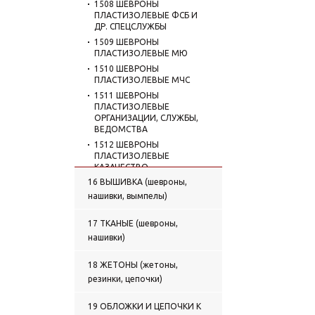
1508 ШЕВРОНЫ
ПЛАСТИЗОЛЕВЫЕ ФСБ И
ДР. СПЕЦСЛУЖБЫ
1509 ШЕВРОНЫ
ПЛАСТИЗОЛЕВЫЕ МЮ
1510 ШЕВРОНЫ
ПЛАСТИЗОЛЕВЫЕ МЧС
1511 ШЕВРОНЫ
ПЛАСТИЗОЛЕВЫЕ
ОРГАНИЗАЦИИ, СЛУЖБЫ,
ВЕДОМСТВА
1512 ШЕВРОНЫ
ПЛАСТИЗОЛЕВЫЕ
КАЗАЧЕСТВО
16 ВЫШИВКА (шевроны,
1513 ШЕВРОНЫ
ПЛАСТИЗОЛЕВЫЕ ОХРАНА
нашивки, вымпелы)
1514 ШЕВРОНЫ
ПЛАСТИЗОЛЕВЫЕ
17 ТКАНЫЕ (шевроны,
УЧЕБНЫЕ ЗАВЕДЕНИЯ
нашивки)
1515 КУРСОВКИ
ПЛАСТИЗОЛЕВЫЕ
18 ЖЕТОНЫ (жетоны,
1516 ШЕВРОНЫ
резинки, цепочки)
ПЛАСТИЗОЛЕВЫЕ ПРОЧИЕ
1517 ШЕВРОНЫ
19 ОБЛОЖКИ И ЦЕПОЧКИ К
ПЛАСТИЗОЛЕВЫЕ СНГ