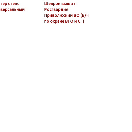
тер степс
Шеврон вышит.
Шеврон в
иверсальный
Росгвардия
Кавказск
Приволжский ВО (В/ч
(кругл.) 
по охране ВГО и СГ)