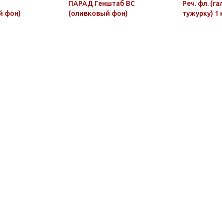
О
ПАРАД Генштаб ВС
Реч. фл. (г
й фон)
(оливковый фон)
тужурку) 1 