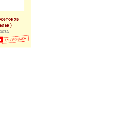
 жетонов
лен.)
0003А
т