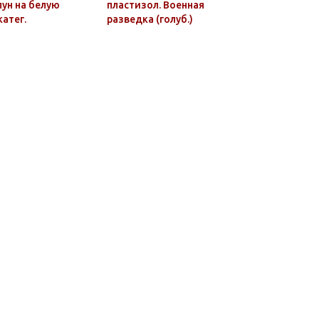
алун на белую
пластизол. Военная
пластизо
катег.
разведка (голуб.)
войска (