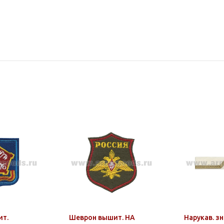
ит.
Шеврон вышит. НА
Нарукав. зн