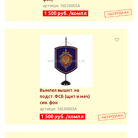
артикул: 16530002А
1 500 руб. /компл
Вымпел вышит. на
подст. ФСБ (щит и меч)
син. фон
артикул: 16530003А
1 500 руб. /компл