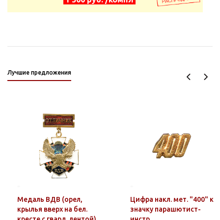
Лучшие предложения
Медаль ВДВ (орел,
Цифра накл. мет. "400" к
крылья вверх на бел.
значку парашютист-
кресте с гвард. лентой)
инстр.