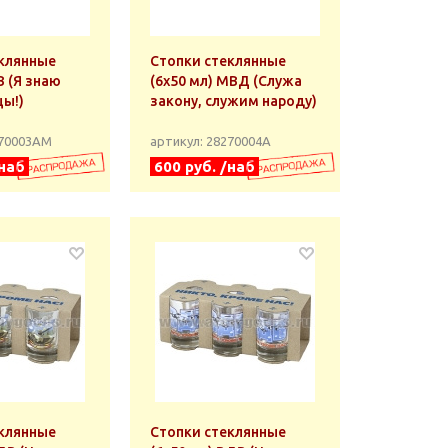
клянные
Стопки стеклянные
В (Я знаю
(6х50 мл) МВД (Служа
цы!)
закону, служим народу)
270003АМ
артикул: 28270004А
/наб
600 руб. /наб
клянные
Стопки стеклянные