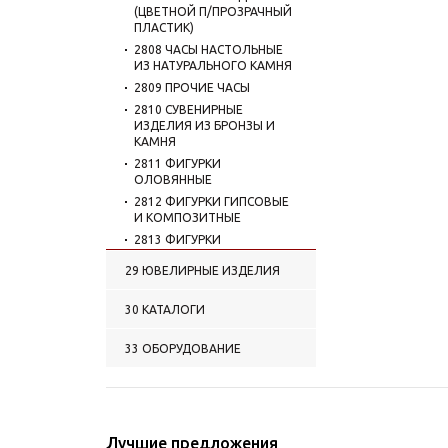
(ЦВЕТНОЙ П/ПРОЗРАЧНЫЙ
ПЛАСТИК)
2808 ЧАСЫ НАСТОЛЬНЫЕ
ИЗ НАТУРАЛЬНОГО КАМНЯ
2809 ПРОЧИЕ ЧАСЫ
2810 СУВЕНИРНЫЕ
ИЗДЕЛИЯ ИЗ БРОНЗЫ И
КАМНЯ
2811 ФИГУРКИ
ОЛОВЯННЫЕ
2812 ФИГУРКИ ГИПСОВЫЕ
И КОМПОЗИТНЫЕ
2813 ФИГУРКИ
КЕРАМИЧЕСКИЕ
29 ЮВЕЛИРНЫЕ ИЗДЕЛИЯ
2814 КОПИЛКИ
2815 ШТОФЫ
30 КАТАЛОГИ
КЕРАМИЧЕСКИЕ И
ФАРФОРОВЫЕ
33 ОБОРУДОВАНИЕ
2816 ФЛЯГИ
ФАРФОРОВЫЕ В КНИЖКЕ-
ОБМАНКЕ
2817 НАБОРЫ ФЛЯГА + ... В
КНИЖКЕ-ОБМАНКЕ
Лучшие предложения
2818 КРУЖКИ