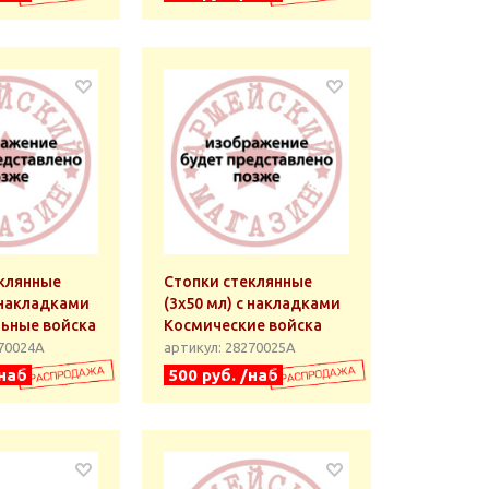
клянные
Стопки стеклянные
с накладками
(3x50 мл) с накладками
ьные войска
Космические войска
270024А
артикул: 28270025А
/наб
500 руб. /наб