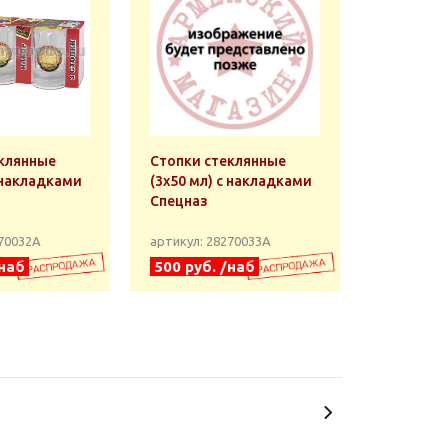
клянные
Стопки стеклянные
с накладками
(3x50 мл) с накладками
Спецназ
270032А
артикул: 28270033А
/наб
500 руб. /наб