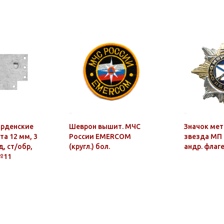
орденские
Шеврон вышит. МЧС
Значок мет
та 12 мм, 3
России EMERCOM
звезда МП 
д, ст/обр,
(кругл.) бол.
андр. флаге
№11