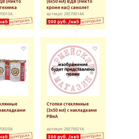
ВДВ (Никто
(6х50 мл) ВДВ (Никто
 техника
кроме нас) самолет
270013А
артикул: 28270014А
/наб
500 руб. /наб
клянные
Стопки стеклянные
с накладками
(3x50 мл) с накладками
РВиА
270020А
артикул: 28270021А
/наб
500 руб. /наб