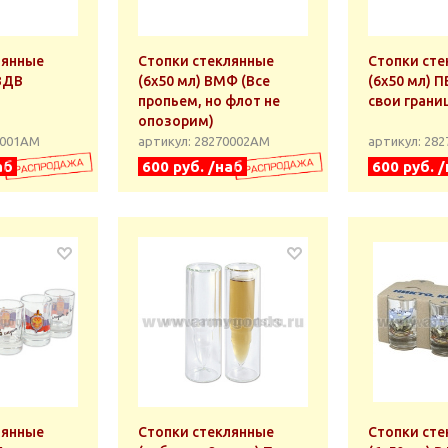
лянные
Стопки стеклянные
Стопки сте
 ВДВ
(6х50 мл) ВМФ (Все
(6х50 мл) П
пропьем, но флот не
свои грани
опозорим)
0001АМ
артикул: 28270002АМ
артикул: 28
аб
600 руб. /наб
600 руб. 
лянные
Стопки стеклянные
Стопки сте