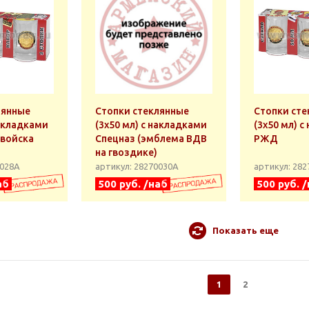
лянные
Стопки стеклянные
Стопки сте
накладками
(3x50 мл) с накладками
(3x50 мл) 
войска
Спецназ (эмблема ВДВ
РЖД
на гвоздике)
0028А
артикул: 28270030А
артикул: 28
аб
500 руб. /наб
500 руб. 
Показать еще
1
2