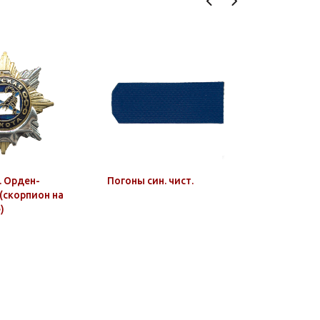
. Орден-
Погоны син. чист.
Погоны ол
(скорпион на
пр. (на пл
)