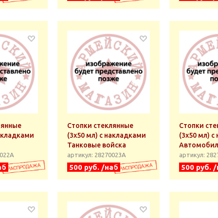
лянные
Стопки стеклянные
Стопки сте
накладками
(3x50 мл) с накладками
(3x50 мл) 
Танковые войска
Автомобил
0022А
артикул: 28270023А
артикул: 28
аб
500 руб. /наб
500 руб. 