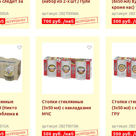
Б следит за
(набор из 2-х шт.) Пули
(6х50 мл) 
кроме нас)
0005А
артикул: 28270006А
артикул: 28
аб
700 руб. /наб
500 руб. 
лянные
Стопки стеклянные
Стопки сте
В (Никто
(3x50 мл) с накладками
(3x50 мл) 
мблема в
МЧС
ГРУ
0015А
артикул: 28270019А
артикул: 28
аб
500 руб. /наб
500 руб. 