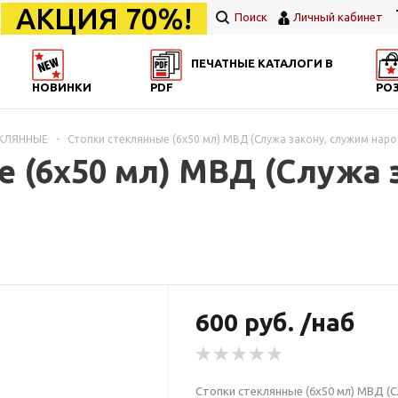
АКЦИЯ 70%!
Поиск
Личный кабинет
ПЕЧАТНЫЕ КАТАЛОГИ В
НОВИНКИ
PDF
РО
ЕКЛЯННЫЕ
-
Стопки стеклянные (6х50 мл) МВД (Служа закону, служим наро
 (6х50 мл) МВД (Служа 
600 руб. /наб
Стопки стеклянные (6х50 мл) МВД (С