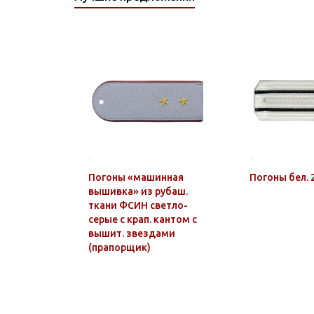
Погоны «машинная
Погоны бел. 2
вышивка» из рубаш.
ткани ФСИН светло-
серые с крап. кантом с
вышит. звездами
(прапорщик)