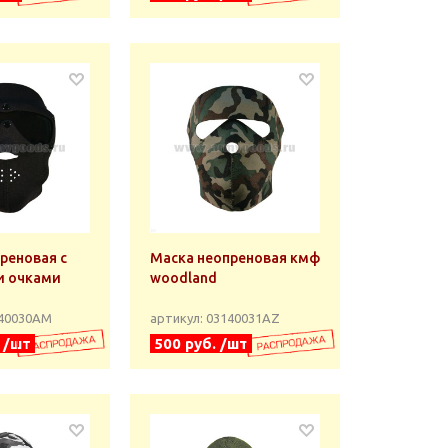
реновая с
Маска неопреновая кмф
 очками
woodland
140030АМ
артикул: 03140031АZ
. /шт
500 руб. /шт