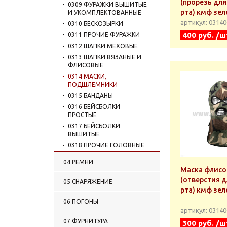
(прорезь для
0309 ФУРАЖКИ ВЫШИТЫЕ
рта) кмф зел
И УКОМПЛЕКТОВАННЫЕ
артикул: 0314
0310 БЕСКОЗЫРКИ
400 руб. /ш
0311 ПРОЧИЕ ФУРАЖКИ
0312 ШАПКИ МЕХОВЫЕ
0313 ШАПКИ ВЯЗАНЫЕ И
ФЛИСОВЫЕ
0314 МАСКИ,
ПОДШЛЕМНИКИ
0315 БАНДАНЫ
0316 БЕЙСБОЛКИ
ПРОСТЫЕ
0317 БЕЙСБОЛКИ
ВЫШИТЫЕ
0318 ПРОЧИЕ ГОЛОВНЫЕ
УБОРЫ
04 РЕМНИ
0319 СУВЕНИРНЫЕ
Маска флисо
ГОЛОВНЫЕ УБОРЫ
(отверстия д
05 СНАРЯЖЕНИЕ
0320 ГОЛОВНЫЕ УБОРЫ:
рта) кмф зел
СОПУТСТВУЮЩИЕ
ТОВАРЫ
06 ПОГОНЫ
артикул: 0314
07 ФУРНИТУРА
300 руб. /ш