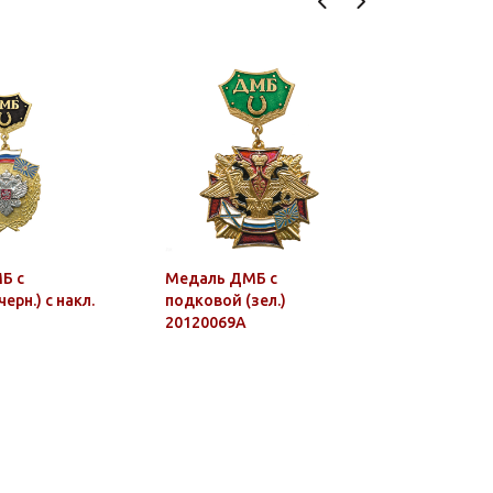
Б с
Медаль ДМБ с
Медаль Д
ерн.) с накл.
подковой (зел.)
подковой
20120069А