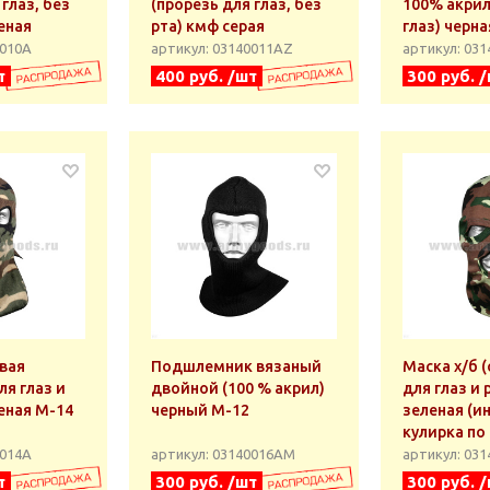
 глаз, без
(прорезь для глаз, без
100% акрил
еная
рта) кмф серая
глаз) черн
0010А
артикул: 03140011АZ
артикул: 03
т
400 руб. /шт
300 руб. 
вая
Подшлемник вязаный
Маска х/б 
ля глаз и
двойной (100 % акрил)
для глаз и 
еная М-14
черный М-12
зеленая (и
кулирка по
0014А
артикул: 03140016АМ
артикул: 03
т
300 руб. /шт
300 руб. 