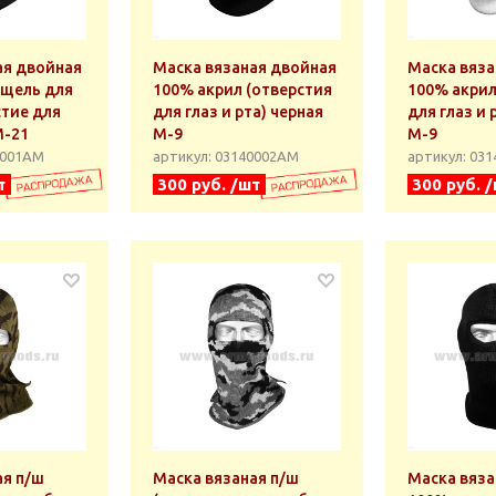
ая двойная
Маска вязаная двойная
Маска вяза
(щель для
100% акрил (отверстия
100% акрил
стие для
для глаз и рта) черная
для глаз и 
М-21
М-9
М-9
0001АМ
артикул: 03140002АМ
артикул: 03
т
300 руб. /шт
300 руб. 
ая п/ш
Маска вязаная п/ш
Маска вяза