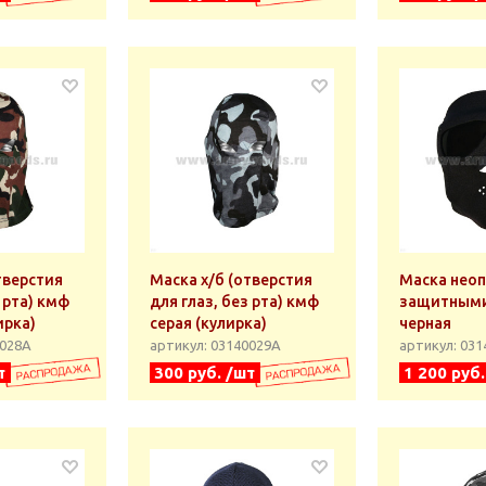
тверстия
Маска х/б (отверстия
Маска неоп
з рта) кмф
для глаз, без рта) кмф
защитными
ирка)
серая (кулирка)
черная
0028А
артикул: 03140029А
артикул: 03
т
300 руб. /шт
1 200 руб