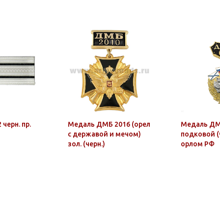
 черн. пр.
Медаль ДМБ 2016 (орел
Медаль ДМ
с державой и мечом)
подковой (ч
зол. (черн.)
орлом РФ