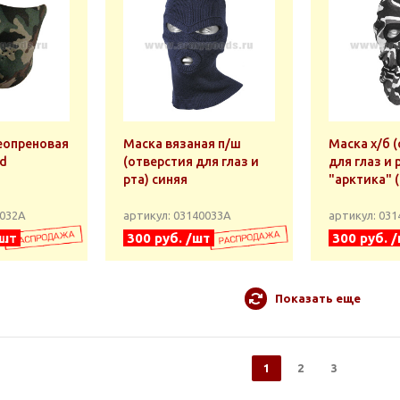
еопреновая
Маска вязаная п/ш
Маска х/б 
d
(отверстия для глаз и
для глаз и 
рта) синяя
"арктика" 
0032А
артикул: 03140033А
артикул: 03
/шт
300 руб. /шт
300 руб. 
Показать еще
1
2
3