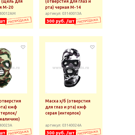
 (щель для
(отверстия для глаз и
ая М-20
рта) черная М-14
140012АМ
артикул: 03140013А
/шт
300 руб. /шт
(отверстия
Маска х/б (отверстия
рта) кмф
для глаз и рта) кмф
нтерлок/
серая (интерлок)
 наличию)
140023А
артикул: 03140024А
/шт
300 руб. /шт