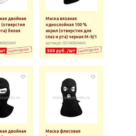
ная двойная
Маска вязаная
 (отверстия
однослойная 100 %
рта) белая
акрил (отверстия для
глаз и рта) черная М-9/1
140003АМ
артикул: 03140004АМ
/шт
300 руб. /шт
ная двойная
Маска флисовая