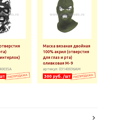
(отверстия
Маска вязаная двойная
рта)
100% акрил (отверстия
(интерлок)
для глаз и рта)
оливковая М-9
140035А
артикул: 03140036АМ
/шт
300 руб. /шт