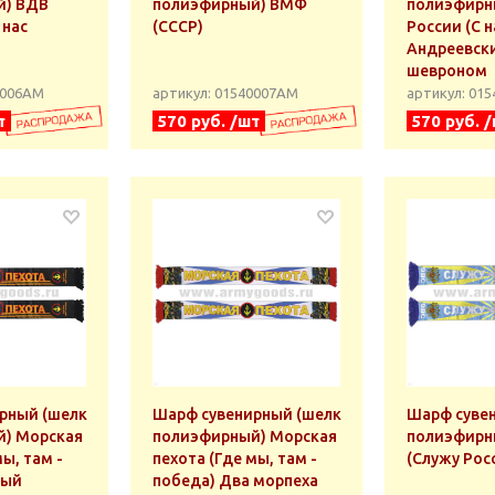
й) ВДВ
полиэфирный) ВМФ
полиэфирн
 нас
(СССР)
России (С н
Андреевски
шевроном
0006АМ
артикул: 01540007АМ
артикул: 01
т
570 руб. /шт
570 руб. 
рный (шелк
Шарф сувенирный (шелк
Шарф суве
) Морская
полиэфирный) Морская
полиэфирн
мы, там -
пехота (Где мы, там -
(Служу Рос
ный
победа) Два морпеха