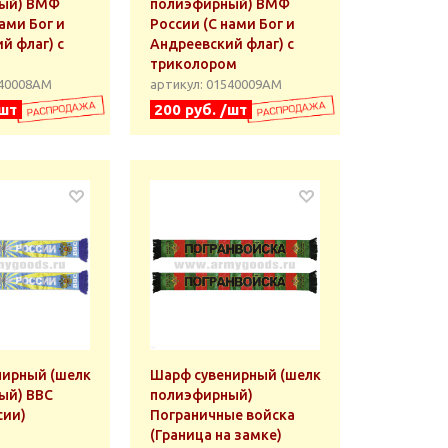
ый) ВМФ
полиэфирный) ВМФ
ами Бог и
России (С нами Бог и
й флаг) с
Андреевский флаг) с
триколором
540008АМ
артикул: 01540009АМ
/шт
200 руб. /шт
нирный (шелк
Шарф сувенирный (шелк
ый) ВВС
полиэфирный)
сии)
Пограничные войска
(Граница на замке)