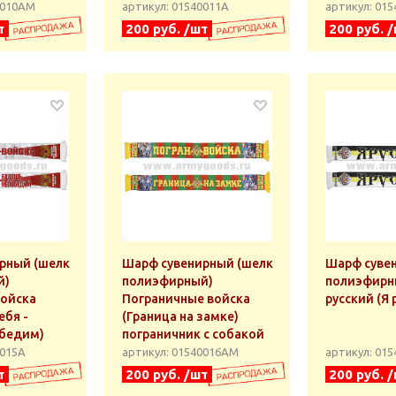
0010АМ
артикул: 01540011А
артикул: 01
т
200 руб. /шт
200 руб. 
рный (шелк
Шарф сувенирный (шелк
Шарф суве
й)
полиэфирный)
полиэфирн
войска
Пограничные войска
русский (Я 
ебя -
(Граница на замке)
бедим)
пограничник с собакой
0015А
артикул: 01540016АМ
артикул: 01
т
200 руб. /шт
200 руб. 