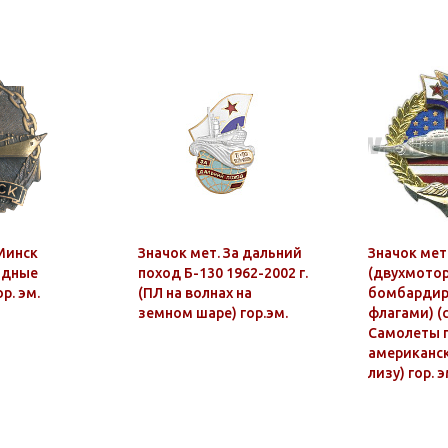
Минск
Значок мет. За дальний
Значок мет
одные
поход Б-130 1962-2002 г.
(двухмото
р. эм.
(ПЛ на волнах на
бомбардиро
земном шаре) гор.эм.
флагами) (
Самолеты 
американс
лизу) гор. э