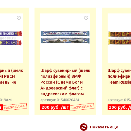
рный (шелк
Шарф сувенирный (шелк
Шарф суве
й) РВСН
полиэфирный) ВМФ
полиэфирны
ем вы не
России (С нами Бог и
Team Russi
Андреевский флаг) с
андреевским флагом
0019АМ
артикул: 01540020АМ
артикул: 01
т
200 руб. /шт
200 руб. 
Показать еще