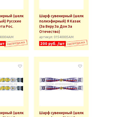
нирный (шелк
Шарф сувенирный (шелк
ый) Русские
полиэфирный) Я Казак
та Рос.
(За Веру За Дон За
Отечество)
540004АМ
артикул: 01540005АМ
/шт
200 руб. /шт
нирный (шелк
Шарф сувенирный (шелк