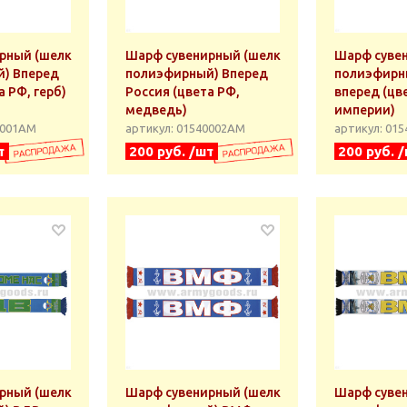
рный (шелк
Шарф сувенирный (шелк
Шарф суве
) Вперед
полиэфирный) Вперед
полиэфирн
а РФ, герб)
Россия (цвета РФ,
вперед (цве
медведь)
империи)
0001АМ
артикул: 01540002АМ
артикул: 01
т
200 руб. /шт
200 руб. 
рный (шелк
Шарф сувенирный (шелк
Шарф суве