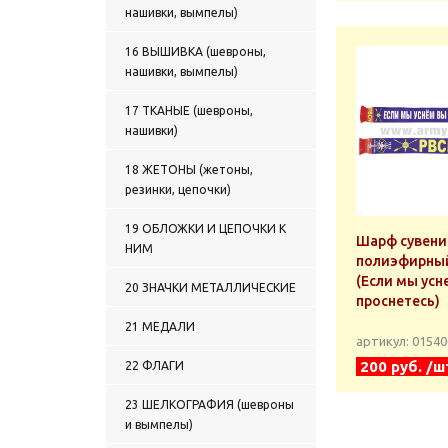
нашивки, вымпелы)
0136 ТРУСЫ С ВЫШИТЫМ
РИСУНКОМ
0137 МАЙКИ С РИСУНКОМ,
16 ВЫШИВКА (шевроны,
НАНЕСЕННЫМ КРАСКОЙ
нашивки, вымпелы)
0138 МАЙКИ-ТЕЛЬНЯШКИ
С ВЫШИТЫМ РИСУНКОМ
17 ТКАНЫЕ (шевроны,
0139 ФУТБОЛКИ С
нашивки)
НАДПИСЬЮ КРАСКОЙ
0140 ФУТБОЛКИ С
18 ЖЕТОНЫ (жетоны,
ПОЛНОЦВЕТНЫМ
резинки, цепочки)
ИЗОБРАЖЕНИЕМ,
НАНЕСЕННЫМ КРАСКОЙ
19 ОБЛОЖКИ И ЦЕПОЧКИ К
0141 ФУТБОЛКИ С
Шарф сувени
НИМ
ВЫШИВКОЙ НА ГРУДИ
полиэфирны
0142 ФУТБОЛКИ С
(Если мы усн
20 ЗНАЧКИ МЕТАЛЛИЧЕСКИЕ
ВЫШИВКОЙ НА ГРУДИ и НА
проснетесь)
СПИНЕ
21 МЕДАЛИ
0143 БЕЛЬЕ ЗИМНЕЕ
артикул: 0154
0144 ТЕРМОБЕЛЬЕ
200 руб. /ш
22 ФЛАГИ
0145 ТЕЛЬНЯШКИ ЗИМНИЕ
0146 ФУФАЙКИ ЗИМНИЕ
23 ШЕЛКОГРАФИЯ (шевроны
0147 СВИТЕРЫ, ЖИЛЕТЫ
и вымпелы)
ВЯЗАНЫЕ