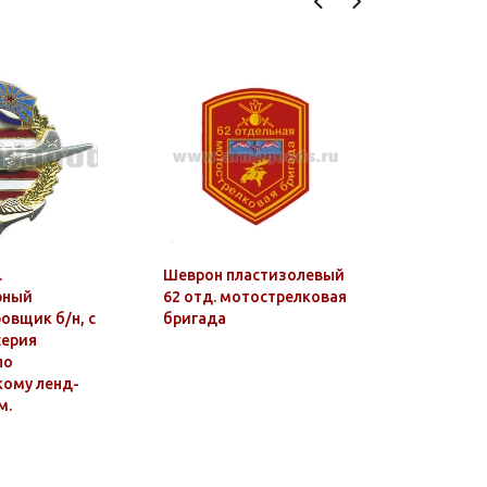
.
Шеврон пластизолевый
Шеврон п
рный
62 отд. мотострелковая
Военная 
вщик б/н, с
бригада
РФ (лет.
серия
по
кому ленд-
м.