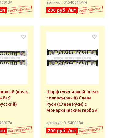
540013А
артикул: 01540014АМ
/шт
200 руб. /шт
нирный (шелк
Шарф сувенирный (шелк
ый) Я
полиэфирный) Слава
русский)
Руси (Слава Руси) с
Монархическим гербом
540017А
артикул: 01540018А
/шт
200 руб. /шт