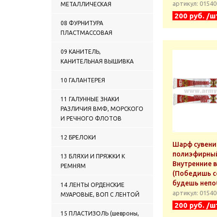
ПРОСТЫЕ
артикул: 0154
МЕТАЛЛИЧЕСКАЯ
0122 ГАЛСТУКИ-РЕГАТЫ
200 руб. /ш
ВЫШИТЫЕ
08 ФУРНИТУРА
0123 ГАЛСТУКИ-
ПЛАСТМАССОВАЯ
САМОВЯЗЫ ФОРМЕННЫЕ
ПРОСТЫЕ
09 КАНИТЕЛЬ,
0124 ГАЛСТУКИ-
КАНИТЕЛЬНАЯ ВЫШИВКА
САМОВЯЗЫ ФОРМЕННЫЕ С
ВЫШИВКОЙ
10 ГАЛАНТЕРЕЯ
0125 ГАЛСТУКИ ЖЕНСКИЕ
0126 ПРОЧИЕ ГАЛСТУКИ
11 ГАЛУННЫЕ ЗНАКИ
0127 ГЮЙСЫ
РАЗЛИЧИЯ ВМФ, МОРСКОГО
0128 БЕЛЬЕ ЛЕТНЕЕ
И РЕЧНОГО ФЛОТОВ
0129 ТРУСЫ
0130 БЕЛЬЕ ЖЕНСКОЕ
12 БРЕЛОКИ
Шарф сувени
0131 МАЙКИ
полиэфирны
КАМУФЛИРОВАННЫЕ и
13 БЛЯХИ И ПРЯЖКИ К
ОДНОТОННЫЕ
Внутренние 
РЕМНЯМ
0132 МАЙКИ-ТЕЛЬНЯШКИ
(Победишь с
будешь непо
0133 ТЕЛЬНЯШКИ ЛЕТНИЕ
14 ЛЕНТЫ ОРДЕНСКИЕ
артикул: 0154
0134 ФУФАЙКИ ЛЕТНИЕ
МУАРОВЫЕ, ВОП С ЛЕНТОЙ
200 руб. /ш
0135 ФУТБОЛКИ и
РУБАШКИ ПОЛО
15 ПЛАСТИЗОЛЬ (шевроны,