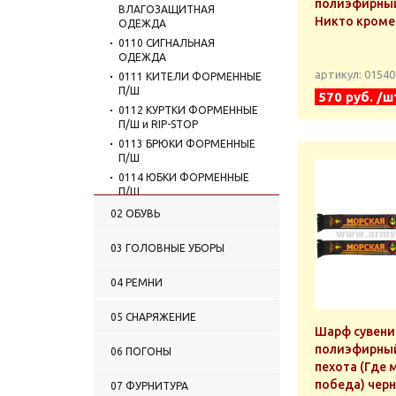
полиэфирны
ВЛАГОЗАЩИТНАЯ
Никто кроме
ОДЕЖДА
0110 СИГНАЛЬНАЯ
ОДЕЖДА
артикул: 0154
0111 КИТЕЛИ ФОРМЕННЫЕ
П/Ш
570 руб. /ш
0112 КУРТКИ ФОРМЕННЫЕ
П/Ш и RIP-STOP
0113 БРЮКИ ФОРМЕННЫЕ
П/Ш
0114 ЮБКИ ФОРМЕННЫЕ
П/Ш
0115 КОСТЮМЫ
02 ОБУВЬ
ФОРМЕННЫЕ П/Ш
0116 ПЛАТЬЯ ФОРМЕННЫЕ
03 ГОЛОВНЫЕ УБОРЫ
0117 ОДЕЖДА ДЛЯ
РЕКОНСТРУКЦИЙ И
04 РЕМНИ
ПРАЗДНИКОВ
0118 ФОРМЕНКИ
05 СНАРЯЖЕНИЕ
(ФЛАНКИ) МОРСКИЕ
Шарф сувени
0119 РУБАШКИ МУЖСКИЕ
полиэфирный
06 ПОГОНЫ
0120 РУБАШКИ ЖЕНСКИЕ
пехота (Где 
победа) чер
0121 ГАЛСТУКИ-РЕГАТЫ
07 ФУРНИТУРА