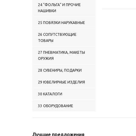
0148 ОДЕЖДА
24 "ФОЛЬГА" И ПРОЧИЕ
СПОРТИВНАЯ
НАШИВКИ
0149 ФЛИСОВАЯ ОДЕЖДА
0150 ПРОЧАЯ ОДЕЖДА
25 ПОВЯЗКИ НАРУКАВНЫЕ
0151 ШАРФЫ (КАШНЕ) П/Ш
УСТАВНЫЕ
26 СОПУТСТВУЮЩИЕ
0152 ШАРФЫ ПРОЧИЕ
ТОВАРЫ
0153 ШАРФЫ СУВЕНИРНЫЕ
П/Ш
27 ПНЕВМАТИКА, МАКЕТЫ
0154 ШАРФЫ СУВЕНИРНЫЕ
ОРУЖИЯ
(ШЕЛК ПОЛИЭФИРНЫЙ)
0155 НОСКИ
28 СУВЕНИРЫ, ПОДАРКИ
0156 ПОДТЯЖКИ
0157 ПЕРЧАТКИ КОЖАНЫЕ
29 ЮВЕЛИРНЫЕ ИЗДЕЛИЯ
0158 ПЕРЧАТКИ КОЖАНЫЕ
С ОБРЕЗАННЫМИ
30 КАТАЛОГИ
ПАЛЬЦАМИ
0159 РУКАВИЦЫ КОЖАНЫЕ
33 ОБОРУДОВАНИЕ
0160 ПЕРЧАТКИ ПРОЧИЕ
0161 РУКАВИЦЫ ПРОЧИЕ
0162 ОДЕЖДА:
СОПУТСТВУЮЩИЕ
Лучшие предложения
ТОВАРЫ