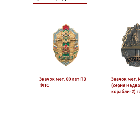
0163 ТОЛСТОВКИ
0164 ОДЕЖДА
КОЛЛЕКЦИИ "АТАКА"
0165 ТЕЛЬНЯШКИ С
ВЫШИТЫМ РИСУНКОМ
Значок мет. 80 лет ПВ
Значок мет. 
ФПС
(серия Надв
корабли-2) го