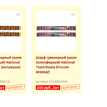
нирный (шелк
Шарф сувенирный (шелк
й) National
полиэфирный) National
a (матрешки)
Team Russia (Россия
вперед!)
540021А
артикул: 01540022АМ
/шт
200 руб. /шт