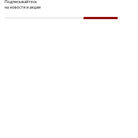
Подписывайтесь
на новости и акции
Оптовому покупателю
Розничному покупателю
Компания
Информация
О компании
FAQ
Новости
Условия оплаты