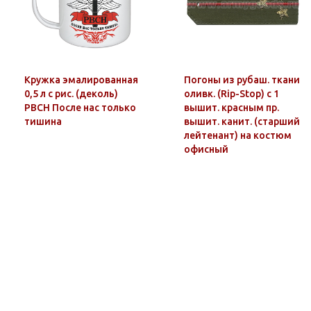
Кружка эмалированная
Погоны из рубаш. ткани
0,5 л с рис. (деколь)
оливк. (Rip-Stop) c 1
РВСН После нас только
вышит. красным пр.
тишина
вышит. канит. (старший
лейтенант) на костюм
офисный