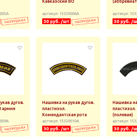
Кавказский ВО
(аббревиат
0005А
артикул: 15320006А
артикул: 15
30 руб. /шт
30 руб. /
укав дугов.
Нашивка на рукав дугов.
Нашивка на
8 армия
пластизол.
пластизол.
Комендантская рота
(полевая)
0009А
артикул: 15320010А
артикул: 15
30 руб. /шт
30 руб. /