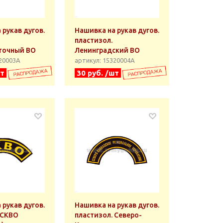
 рукав дугов.
Нашивка на рукав дугов.
пластизол.
точный ВО
Ленинградский ВО
320003А
артикул: 15320004А
шт
30 руб. /шт
 рукав дугов.
Нашивка на рукав дугов.
 СКВО
пластизол. Северо-