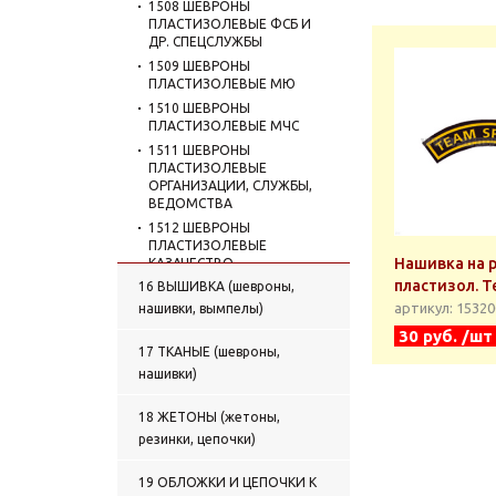
1508 ШЕВРОНЫ
ПЛАСТИЗОЛЕВЫЕ ФСБ И
ДР. СПЕЦСЛУЖБЫ
1509 ШЕВРОНЫ
ПЛАСТИЗОЛЕВЫЕ МЮ
1510 ШЕВРОНЫ
ПЛАСТИЗОЛЕВЫЕ МЧС
1511 ШЕВРОНЫ
ПЛАСТИЗОЛЕВЫЕ
ОРГАНИЗАЦИИ, СЛУЖБЫ,
ВЕДОМСТВА
1512 ШЕВРОНЫ
ПЛАСТИЗОЛЕВЫЕ
Нашивка на р
КАЗАЧЕСТВО
пластизол. T
16 ВЫШИВКА (шевроны,
1513 ШЕВРОНЫ
ПЛАСТИЗОЛЕВЫЕ ОХРАНА
артикул: 1532
нашивки, вымпелы)
1514 ШЕВРОНЫ
30 руб. /шт
ПЛАСТИЗОЛЕВЫЕ
17 ТКАНЫЕ (шевроны,
УЧЕБНЫЕ ЗАВЕДЕНИЯ
нашивки)
1515 КУРСОВКИ
ПЛАСТИЗОЛЕВЫЕ
18 ЖЕТОНЫ (жетоны,
1516 ШЕВРОНЫ
резинки, цепочки)
ПЛАСТИЗОЛЕВЫЕ ПРОЧИЕ
1517 ШЕВРОНЫ
19 ОБЛОЖКИ И ЦЕПОЧКИ К
ПЛАСТИЗОЛЕВЫЕ СНГ