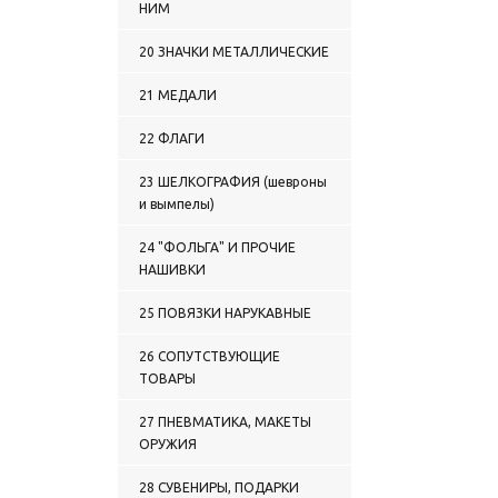
НИМ
1518 НАШИВКИ НА ГРУДЬ
ПЛАСТИЗОЛЕВЫЕ ГРУППЫ
20 ЗНАЧКИ МЕТАЛЛИЧЕСКИЕ
КРОВИ
1519 НАШИВКИ НА ГРУДЬ
21 МЕДАЛИ
ПЛАСТИЗОЛЕВЫЕ ВС
1520 НАШИВКИ НА ГРУДЬ
22 ФЛАГИ
ПЛАСТИЗОЛЕВЫЕ ПС
1521 НАШИВКИ НА ГРУДЬ
23 ШЕЛКОГРАФИЯ (шевроны
ПЛАСТИЗОЛЕВЫЕ ВМФ
и вымпелы)
1522 НАШИВКИ НА ГРУДЬ
ПЛАСТИЗОЛЕВЫЕ МВД
24 "ФОЛЬГА" И ПРОЧИЕ
1523 НАШИВКИ НА ГРУДЬ
ПЛАСТИЗОЛЕВЫЕ ВВ
НАШИВКИ
1524 НАШИВКИ НА ГРУДЬ
ПЛАСТИЗОЛЕВЫЕ МЮ
25 ПОВЯЗКИ НАРУКАВНЫЕ
1525 НАШИВКИ НА ГРУДЬ
ПЛАСТИЗОЛЕВЫЕ МЧС
26 СОПУТСТВУЮЩИЕ
1526 НАШИВКИ НА ГРУДЬ
ТОВАРЫ
ПЛАСТИЗОЛЕВЫЕ
ОРГАНИЗАЦИИ, СЛУЖБЫ,
27 ПНЕВМАТИКА, МАКЕТЫ
ВЕДОМСТВА
ОРУЖИЯ
1527 НАШИВКИ НА ГРУДЬ
ПЛАСТИЗОЛЕВЫЕ
28 СУВЕНИРЫ, ПОДАРКИ
КАЗАЧЕСТВО