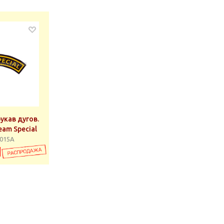
укав дугов.
eam Special
0015А