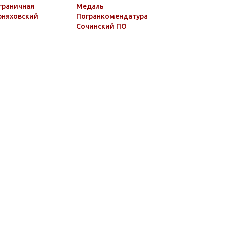
граничная
Медаль
Медаль
рняховский
Погранкомендатура
Погранко
Сочинский ПО
Калайхум