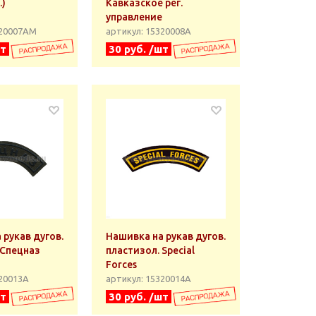
.)
Кавказское рег.
управление
320007АМ
артикул: 15320008А
шт
30 руб. /шт
 рукав дугов.
Нашивка на рукав дугов.
 Спецназ
пластизол. Special
Forces
320013А
артикул: 15320014А
шт
30 руб. /шт