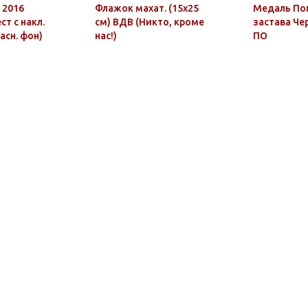
 2016
Флажок махат. (15х25
Медаль По
ст с накл.
см) ВДВ (Никто, кроме
застава Че
асн. фон)
нас!)
ПО